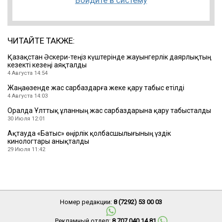
Войдите в систему
ЧИТАЙТЕ ТАКЖЕ:
Қазақстан Әскери-теңіз күштерінде жауынгерлік даярлықтың
кезекті кезеңі аяқталды
4 Августа 14:54
Жаңаөзенде жас сарбаздарға жеке қару табыс етілді
4 Августа 14:03
Оралда Ұлттық ұланның жас сарбаздарына қару табысталды
30 Июля 12:01
Ақтауда «Батыс» өңірлік қолбасшылығының үздік
кинологтары анықталды
29 Июля 11:42
Номер редакции:
8 (7292) 53 00 03
Рекламный отдел:
8 707 040 14 81