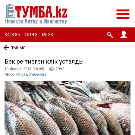
$424.86
€514.3
₽5.83
·
·
ТЫНЫС
Бекіре тиеген көлік ұсталды
19 Января 2017 (20:05) ·
7992
Автор:
Мира Ботабекова