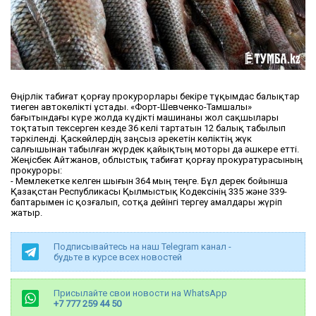
Өңірлік табиғат қорғау прокурорлары бекіре тұқымдас балықтар
тиеген автокөлікті ұстады. «Форт-Шевченко-Тамшалы»
бағытындағы күре жолда күдікті машинаны жол сақшылары
тоқтатып тексерген кезде 36 келі тартатын 12 балық табылып
тәркіленді. Қаскөйлердің заңсыз әрекетін көліктің жүк
салғышынан табылған жүрдек қайықтың моторы да әшкере етті.
Жеңісбек Айтжанов, облыстық табиғат қорғау прокуратурасының
прокуроры:
- Мемлекетке келген шығын 364 мың теңге. Бұл дерек бойынша
Қазақстан Республикасы Қылмыстық Кодексінің 335 және 339-
баптарымен іс қозғалып, сотқа дейінгі тергеу амалдары жүріп
жатыр.
Подписывайтесь на наш Telegram канал -
будьте в курсе всех новостей
Присылайте свои новости на WhatsApp
+7 777 259 44 50