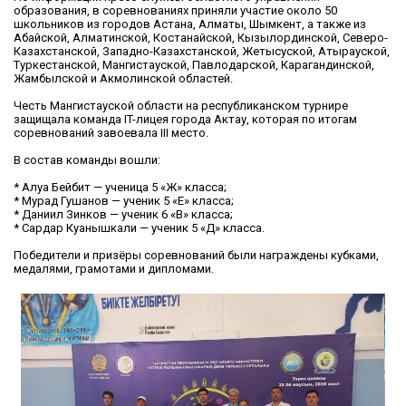
образования, в соревнованиях приняли участие около 50
школьников из городов Астана, Алматы, Шымкент, а также из
Абайской, Алматинской, Костанайской, Кызылординской, Северо-
Казахстанской, Западно-Казахстанской, Жетысуской, Атырауской,
Туркестанской, Мангистауской, Павлодарской, Карагандинской,
Жамбылской и Акмолинской областей.
Честь Мангистауской области на республиканском турнире
защищала команда IT-лицея города Актау, которая по итогам
соревнований завоевала III место.
В состав команды вошли:
* Алуа Бейбит — ученица 5 «Ж» класса;
* Мурад Гушанов — ученик 5 «Е» класса;
* Даниил Зинков — ученик 6 «В» класса;
* Сардар Куанышкали — ученик 5 «Д» класса.
Победители и призёры соревнований были награждены кубками,
медалями, грамотами и дипломами.