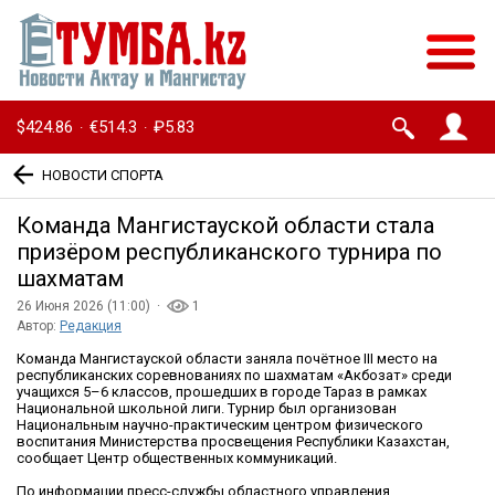
$424.86
€514.3
₽5.83
·
·
НОВОСТИ СПОРТА
Команда Мангистауской области стала
призёром республиканского турнира по
шахматам
26 Июня 2026 (11:00) ·
1
Автор:
Редакция
Команда Мангистауской области заняла почётное III место на
республиканских соревнованиях по шахматам «Акбозат» среди
учащихся 5–6 классов, прошедших в городе Тараз в рамках
Национальной школьной лиги. Турнир был организован
Национальным научно-практическим центром физического
воспитания Министерства просвещения Республики Казахстан,
сообщает Центр общественных коммуникаций.
По информации пресс-службы областного управления