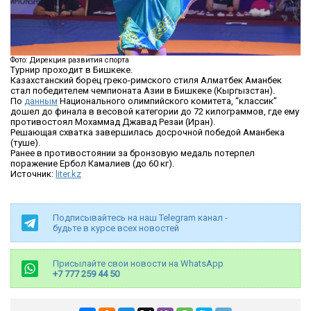
Фото: Дирекция развития спорта
Турнир проходит в Бишкеке.
Казахстанский борец греко-римского стиля Алматбек Аманбек
стал победителем чемпионата Азии в Бишкеке (Кыргызстан).
По
данным
Национального олимпийского комитета, “классик”
дошел до финала в весовой категории до 72 килограммов, где ему
противостоял Мохаммад Джавад Резаи (Иран).
Решающая схватка завершилась досрочной победой Аманбека
(туше).
Ранее в противостоянии за бронзовую медаль потерпел
поражение Ербол Камалиев (до 60 кг).
Источник:
liter.kz
Подписывайтесь на наш Telegram канал -
будьте в курсе всех новостей
Присылайте свои новости на WhatsApp
+7 777 259 44 50