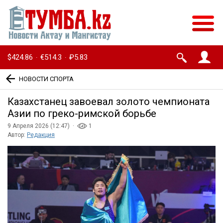
$424.86
€514.3
₽5.83
·
·
НОВОСТИ СПОРТА
Казахстанец завоевал золото чемпионата
Азии по греко-римской борьбе
9 Апреля 2026 (12:47) ·
1
Автор:
Редакция