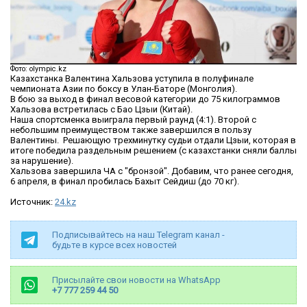
Фото: olympic.kz
Казахстанка Валентина Хальзова уступила в полуфинале
чемпионата Азии по боксу в Улан-Баторе (Монголия).
В бою за выход в финал весовой категории до 75 килограммов
Хальзова встретилась с Бао Цзыи (Китай).
Наша спортсменка выиграла первый раунд (4:1). Второй с
небольшим преимуществом также завершился в пользу
Валентины. Решающую трехминутку судьи отдали Цзыи, которая в
итоге победила раздельным решением (с казахстанки сняли баллы
за нарушение).
Хальзова завершила ЧА с "бронзой". Добавим, что ранее сегодня,
6 апреля, в финал пробилась Бахыт Сейдиш (до 70 кг).
Источник:
24.kz
Подписывайтесь на наш Telegram канал -
будьте в курсе всех новостей
Присылайте свои новости на WhatsApp
+7 777 259 44 50