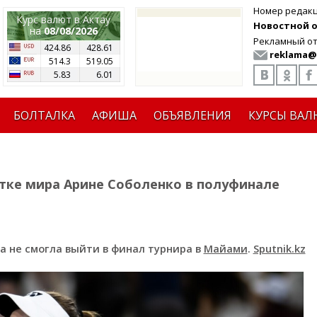
Номер редак
Курс валют в Актау
Новостной от
на
08/08/2026
Рекламный от
424.86
428.61
reklama@
514.3
519.05
5.83
6.01
БОЛТАЛКА
АФИША
ОБЪЯВЛЕНИЯ
КУРСЫ ВАЛ
етке мира Арине Соболенко в полуфинале
а не смогла выйти в финал турнира в
Майами
.
Sputnik.kz