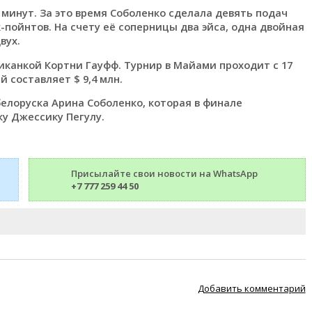
минут. За это время Соболенко сделала девять подач
пойнтов. На счету её соперницы два эйса, одна двойная
вух.
иканкой Кортни Гауфф. Турнир в Майами проходит с 17
 составляет $ 9,4 млн.
лоруска Арина Соболенко, которая в финале
у Джессику Пегулу.
Присылайте свои новости на WhatsApp
+7 777 259 44 50
Добавить комментарий