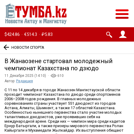
$424.86
€514.3
₽5.83
·
·
НОВОСТИ СПОРТА
В Жанаозене стартовал молодежный
чемпионат Казахстана по дзюдо
11 Декабря 2025 (14:10) ·
610
Автор:
Редакция
С 11 по 14 декабря в городе Жанаозен Мангистауской области
проходит чемпионат Казахстана по дзюдо среди спортсменов
2006–2008 годов рождения. В главных молодежных
соревнованиях страны участвует 551 дзюдоист из городов
Астана, Алматы, Шымкент, а также 17 областей Казахстана.
Особенностью нынешнего первенства стало участие молодых
талантливых дзюдоистов, уже проявивших себя на
международной арене. Среди них — чемпион мира среди кадетов
Ернур Батыргали, а также призеры мирового первенства Ролан
Кайыргали и Мухамедали Жылкайдар. Их выступления обещают