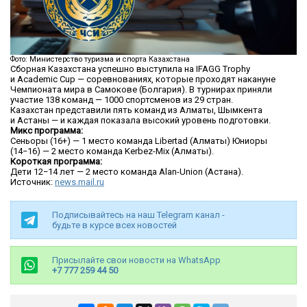
Фото: Министерство туризма и спорта Казахстана
Сборная Казахстана успешно выступила на IFAGG Trophy
и Academic Cup — соревнованиях, которые проходят накануне
Чемпионата мира в Самокове (Болгария). В турнирах приняли
участие 138 команд — 1000 спортсменов из 29 стран.
Казахстан представили пять команд из Алматы, Шымкента
и Астаны — и каждая показала высокий уровень подготовки.
Микс программа:
Сеньоры (16+) — 1 место команда Libertad (Алматы) Юниоры
(14−16) — 2 место команда Kerbez-Mix (Алматы).
Короткая программа:
Дети 12−14 лет — 2 место команда Alan-Union (Астана).
Источник:
news.mail.ru
Подписывайтесь на наш Telegram канал -
будьте в курсе всех новостей
Присылайте свои новости на WhatsApp
+7 777 259 44 50