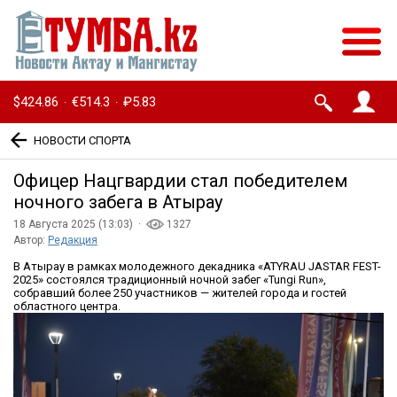
$424.86
€514.3
₽5.83
·
·
НОВОСТИ СПОРТА
Офицер Нацгвардии стал победителем
ночного забега в Атырау
18 Августа 2025 (13:03) ·
1327
Автор:
Редакция
В Атырау в рамках молодежного декадника «ATYRAU JASTAR FEST-
2025» состоялся традиционный ночной забег «Tungi Run»,
собравший более 250 участников — жителей города и гостей
областного центра.