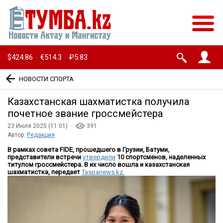
$424.86
€514.3
₽5.83
·
·
НОВОСТИ СПОРТА
Казахстанская шахматистка получила
почетное звание гроссмейстера
23 Июля 2025 (11:01) ·
391
Автор:
Редакция
В рамках совета FIDE, прошедшего в Грузии, Батуми,
представители встречи
утвердили
10 спортсменов, наделенных
титулом гроссмейстера. В их число вошла и казахстанская
шахматистка, передает
Taspanews.kz.