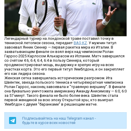
Легендарный турнир на лондонской траве поставил точку в
теннисной летописи сезона, передает
BAQ.KZ
. У мужчин титул
завоевал Янник Синнер — первая ракетка мира из Италии. В
захватывающем финале он взял верх над чемпионом Ролан
Гаррос-2025 Карлосом Алькарасом из Испании. Матч завершился
со счётом 4:6, 6:4, 6:4, 6:4 в пользу Синнера, который
продемонстрировал мощь, выдержку и зрелую игру на всех
участках корта. Это его первый титул Уимблдона, и он закрепляет
его как лидера сезона.
Женская сетка завершилась историческим разгромом. Ига
Швёнтек, звезда польского тенниса и четырёхкратная чемпионка
Ролан Гаррос, наконец завоевала и "травяную вершину". В финале
она буквально уничтожила американку Аманду Анисимову — 6:0, 6:0
за 57 минут. Такого финала не было более века. Швёнтек стала
первой женщиной за всю эпоху Открытой эры, кто выиграл
Уимблдон с двумя "баранками" в решающем матче.
Подписывайтесь на наш Telegram канал -
будьте в курсе всех новостей