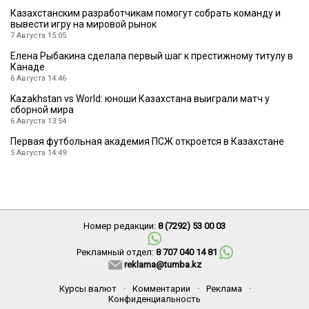
Казахстанским разработчикам помогут собрать команду и
вывести игру на мировой рынок
7 Августа 15:05
Елена Рыбакина сделала первый шаг к престижному титулу в
Канаде
6 Августа 14:46
Kazakhstan vs World: юноши Казахстана выиграли матч у
сборной мира
6 Августа 13:54
Первая футбольная академия ПСЖ откроется в Казахстане
5 Августа 14:49
Номер редакции:
8 (7292) 53 00 03
Рекламный отдел:
8 707 040 14 81
reklama@tumba.kz
Курсы валют
·
Комментарии
·
Реклама
·
Конфиденциальность