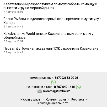
Казахстанским разработчикам помогут собрать команду и
вывести игру на мировой рынок
7 Августа 15:05
Елена Рыбакина сделала первый шаг к престижному титулу в
Канаде
6 Августа 14:46
Kazakhstan vs World: юноши Казахстана выиграли матч у
сборной мира
6 Августа 13:54
Первая футбольная академия ПСЖ откроется в Казахстане
5 Августа 14:49
Номер редакции:
8 (7292) 53 00 03
Рекламный отдел:
8 707 040 14 81
reklama@tumba.kz
Курсы валют
·
Комментарии
·
Реклама
·
Конфиденциальность