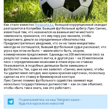
Как стало известно
Prosports
.
kz
, большой коррупционный скандал
разгорается в Колумбии. Бывший футбольный арбитр Луис Санчес,
известный тем, что назначался на важные матчи местного
чемпионата, признался, что ему пару раз звонили, чтобы
предложить деньги за определенные обязательства.
Предусмотрительно уведомив, что он на такие инициативы
никогда не соглашался, бывший футбольный судья рассказал, что
угроз при этом не было – имели место быть, скорее,
коммерческие предложения. Однажды на 200 миллионов песо за
результат очень важного матча, в другой раз – на 20 миллионов
песо с определенными нюансами в плане игры на ставках.
Оказывается, в подобных делишках были замешаны и
футболисты. Так, один из них заявлял: «Санчес, мне нужно, чтобы
ты удалил меня сегодня, мне нужна красная карточка», поскольку
сделал на это ставку в букмекерской конторе.
Луис Санчес помимо футбольного судейства занимал еще
несколько государственных должностей – как он сам объяснил,
чтобы «быть там и знать, как это работает».
Подписывайтесь на наш Telegram канал -
будьте в курсе всех новостей