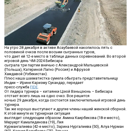
На утро 28 декабря в активе Асаубаевой накопилось пять с
половиной очков после восьми сыгранных туров,
что дает ей 12-е место в таблице данных соревнований. Во второй
игровой день ЧМ-2024 Бибисара
сыграла три партии вничью с Александрой Мальцевской
(Польша), Катериной Лагно (Россия) и Афрузой
Хамдавой (Узбекистан).
Плюс наша шахматистка сумела обыграть представительницу
Индии – Ирине Каризму Сукандар, передает
пресс-служба
FIDE
.
От лидера турнира – китаянки Цзюй Вэньцзюнь – Бибисара
отстает всего лишь на одно очко. Все решится
ночью 29 декабря, когда состоится заключительный игровой день
турнира.
Так же хорошо выступают и другие члены нашей женской сборной.
К этой минуте их турнирная ситуация
выглядит следующим образом: Амина Каирбекова (18-е место),
Меруерт Камалиденова (19), Лия
Курмангалиева (42-е место), Зарина Нургалиева (50), Алуа Нурман
(60), Ксения Балабаева (75), Эльназ