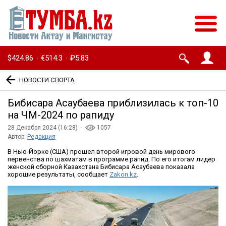
$424.86
€514.3
₽5.83
·
·
НОВОСТИ СПОРТА
Бибисара Асаубаева приблизилась к топ-10
на ЧМ-2024 по рапиду
28 Декабря 2024 (16:28) ·
1057
Автор:
Редакция
В Нью-Йорке (США) прошел второй игровой день мирового
первенства по шахматам в программе рапид. По его итогам лидер
женской сборной Казахстана Бибисара Асаубаева показала
хорошие результаты, сообщает
Zakon.kz
.