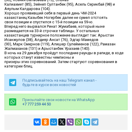
Калиахмет (85), Зейнеп Султанбек (95), Асель Серикбай (98) и
Аяулым Калдарова (104).
Хорошо проявивший себя в первый день ЧМ-2024
казахстанец Казыбек Ногербек далее не сумел отстоять
свои позиции и спустился с 15-й позиции на 59-ю.
Вперед него вырвалcя Ринат Жумабаев, который ныне
размещается на 33-й строчке таблицы. У остальных
казахстанцев турнирное положение выглядит так: Арыстан
Исанжулов (38), Алдияр Ансат (76), Эдгар Мамедов
(93), Марк Смирнов (119), Алишер Сулейменов (122), Рамазан
Жалмаханов (131) и Арыстанбек Уразаев (140).
В ночь на 29 декабря пройдут последние раунды в рапиде, в ходе
которых станут известны чемпионы и
призеры этих соревнований. Затем стартуют соревнования в
категории блиц.
Подписывайтесь на наш Telegram канал -
будьте в курсе всех новостей
Присылайте свои новости на WhatsApp
+7 777 259 44 50