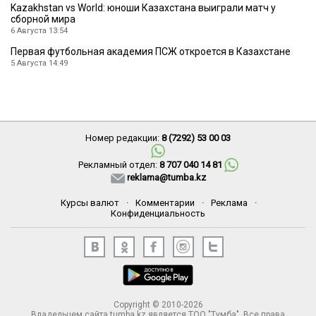
Kazakhstan vs World: юноши Казахстана выиграли матч у
сборной мира
6 Августа 13:54
Первая футбольная академия ПСЖ откроется в Казахстане
5 Августа 14:49
Номер редакции:
8 (7292) 53 00 03
Рекламный отдел:
8 707 040 14 81
reklama@tumba.kz
Курсы валют
·
Комментарии
·
Реклама
·
Конфиденциальность
Copyright © 2010-2026
Владельцем сайта tumba.kz является ТОО "Тумба". Все права