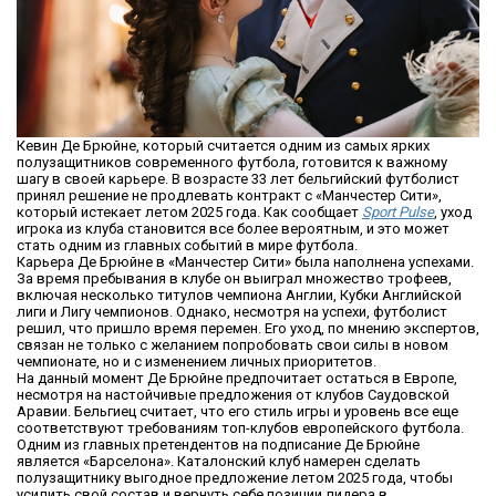
Кевин Де Брюйне, который считается одним из самых ярких
полузащитников современного футбола, готовится к важному
шагу в своей карьере. В возрасте 33 лет бельгийский футболист
принял решение не продлевать контракт с «Манчестер Сити»,
который истекает летом 2025 года. Как сообщает
Sport Pulse
, уход
игрока из клуба становится все более вероятным, и это может
стать одним из главных событий в мире футбола.
Карьера Де Брюйне в «Манчестер Сити» была наполнена успехами.
За время пребывания в клубе он выиграл множество трофеев,
включая несколько титулов чемпиона Англии, Кубки Английской
лиги и Лигу чемпионов. Однако, несмотря на успехи, футболист
решил, что пришло время перемен. Его уход, по мнению экспертов,
связан не только с желанием попробовать свои силы в новом
чемпионате, но и с изменением личных приоритетов.
На данный момент Де Брюйне предпочитает остаться в Европе,
несмотря на настойчивые предложения от клубов Саудовской
Аравии. Бельгиец считает, что его стиль игры и уровень все еще
соответствуют требованиям топ-клубов европейского футбола.
Одним из главных претендентов на подписание Де Брюйне
является «Барселона». Каталонский клуб намерен сделать
полузащитнику выгодное предложение летом 2025 года, чтобы
усилить свой состав и вернуть себе позиции лидера в