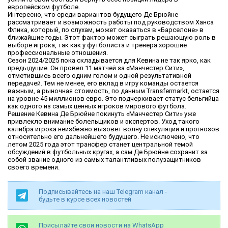
европейском футболе.
Интересно, что среди вариантов будущего Де Брюйне
рассматривает и возможность работы под руководством Ханса
Флика, который, по слухам, может оказаться в «Барселоне» в
ближайшие годы. Этот фактор может сыграть решающую роль в
выборе игрока, так как у футболиста и тренера хорошие
профессиональные отношения.
Сезон 2024/2025 пока складывается для Кевина не так ярко, как
предыдущие. Он провел 11 матчей за «Манчестер Сити»,
отметившись всего одним голом и одной результативной
передачей. Тем не менее, его вклад в игру команды остается
важным, а рыночная стоимость, по данным Transfermarkt, остается
на уровне 45 миллионов евро. Это подчеркивает статус бельгийца
как одного из самых ценных игроков мирового футбола.
Решение Кевина Де Брюйне покинуть «Манчестер Сити» уже
привлекло внимание болельщиков и экспертов. Уход такого
калибра игрока неизбежно вызовет волну спекуляций и прогнозов
относительно его дальнейшего будущего. Не исключено, что
летом 2025 года этот трансфер станет центральной темой
обсуждений в футбольных кругах, а сам Де Брюйне сохранит за
собой звание одного из самых талантливых полузащитников
своего времени.
Подписывайтесь на наш Telegram канал -
будьте в курсе всех новостей
Присылайте свои новости на WhatsApp