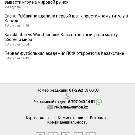
вывести игру на мировой рынок
7 Августа 15:05
Елена Рыбакина сделала первый шаг к престижному титулу в
Канаде
6 Августа 14:46
Kazakhstan vs World: юноши Казахстана выиграли матч у
сборной мира
6 Августа 13:54
Первая футбольная академия ПСЖ откроется в Казахстане
5 Августа 14:49
Номер редакции:
8 (7292) 53 00 03
Рекламный отдел:
8 707 040 14 81
reklama@tumba.kz
Курсы валют
·
Комментарии
·
Реклама
·
Конфиденциальность