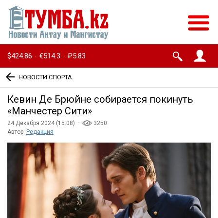
$424.86
€514.3
₽5.83
·
·
НОВОСТИ СПОРТА
Кевин Де Брюйне собирается покинуть
«Манчестер Сити»
24 Декабря 2024 (15:08) ·
3250
Автор:
Редакция