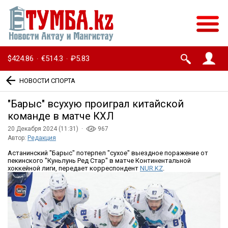
$424.86
€514.3
₽5.83
·
·
НОВОСТИ СПОРТА
″Барыс″ всухую проиграл китайской
команде в матче КХЛ
20 Декабря 2024 (11:31) ·
967
Автор:
Редакция
Астанинский "Барыс" потерпел "сухое" выездное поражение от
пекинского "Куньлунь Ред Стар" в матче Континентальной
хоккейной лиги, передает корреспондент
NUR.KZ
.