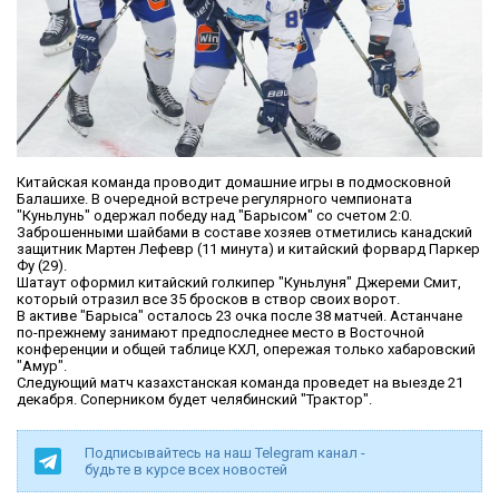
Китайская команда проводит домашние игры в подмосковной
Балашихе. В очередной встрече регулярного чемпионата
"Куньлунь" одержал победу над "Барысом" со счетом 2:0.
Заброшенными шайбами в составе хозяев отметились канадский
защитник Мартен Лефевр (11 минута) и китайский форвард Паркер
Фу (29).
Шатаут оформил китайский голкипер "Куньлуня" Джереми Смит,
который отразил все 35 бросков в створ своих ворот.
В активе "Барыса" осталось 23 очка после 38 матчей. Астанчане
по-прежнему занимают предпоследнее место в Восточной
конференции и общей таблице КХЛ, опережая только хабаровский
"Амур".
Следующий матч казахстанская команда проведет на выезде 21
декабря. Соперником будет челябинский "Трактор".
Подписывайтесь на наш Telegram канал -
будьте в курсе всех новостей