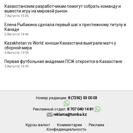
Казахстанским разработчикам помогут собрать команду и
вывести игру на мировой рынок
7 Августа 15:05
Елена Рыбакина сделала первый шаг к престижному титулу в
Канаде
6 Августа 14:46
Kazakhstan vs World: юноши Казахстана выиграли матч у
сборной мира
6 Августа 13:54
Первая футбольная академия ПСЖ откроется в Казахстане
5 Августа 14:49
Номер редакции:
8 (7292) 53 00 03
Рекламный отдел:
8 707 040 14 81
reklama@tumba.kz
Курсы валют
·
Комментарии
·
Реклама
·
Конфиденциальность