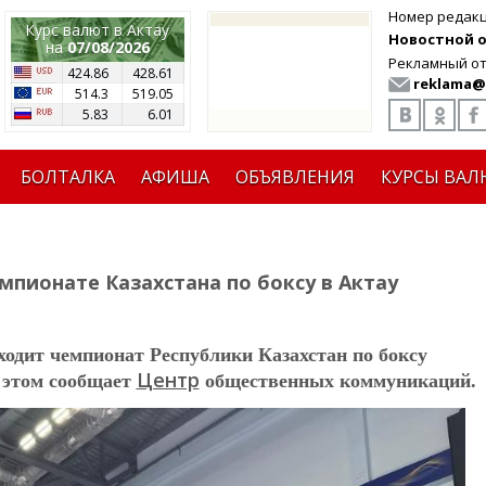
Номер редак
Курс валют в Актау
Новостной от
на
07/08/2026
Рекламный от
424.86
428.61
reklama@
514.3
519.05
5.83
6.01
БОЛТАЛКА
АФИША
ОБЪЯВЛЕНИЯ
КУРСЫ ВАЛ
мпионате Казахстана по боксу в Актау
одит чемпионат Республики Казахстан по боксу
Центр
б этом сообщает
общественных коммуникаций.