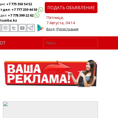
ции:
+7 775 350 54 52
ПОДАТЬ ОБЪЯВЛЕНИЕ
дел: +7 777 259 44 50
дел:
+7 778 399 22 62
Пятница,
tumba.kz
7 Августа, 04:14
Вход
|
Регистрация
ЮТ