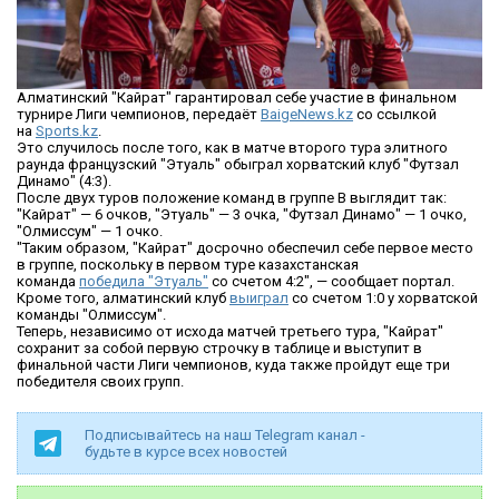
Алматинский "Кайрат" гарантировал себе участие в финальном
турнире Лиги чемпионов, передаёт
BaigeNews.kz
со ссылкой
на
Sports.kz
.
Это случилось после того, как в матче второго тура элитного
раунда французский "Этуаль" обыграл хорватский клуб "Футзал
Динамо" (4:3).
После двух туров положение команд в группе В выглядит так:
"Кайрат" — 6 очков, "Этуаль" — 3 очка, "Футзал Динамо" — 1 очко,
"Олмиссум" — 1 очко.
"Таким образом, "Кайрат" досрочно обеспечил себе первое место
в группе, поскольку в первом туре казахстанская
команда
победила "Этуаль"
со счетом 4:2", — сообщает портал.
Кроме того, алматинский клуб
выиграл
со счетом 1:0 у хорватской
команды "Олмиссум".
Теперь, независимо от исхода матчей третьего тура, "Кайрат"
сохранит за собой первую строчку в таблице и выступит в
финальной части Лиги чемпионов, куда также пройдут еще три
победителя своих групп.
Подписывайтесь на наш Telegram канал -
будьте в курсе всех новостей