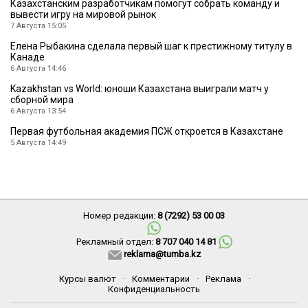
Казахстанским разработчикам помогут собрать команду и
вывести игру на мировой рынок
7 Августа 15:05
Елена Рыбакина сделала первый шаг к престижному титулу в
Канаде
6 Августа 14:46
Kazakhstan vs World: юноши Казахстана выиграли матч у
сборной мира
6 Августа 13:54
Первая футбольная академия ПСЖ откроется в Казахстане
5 Августа 14:49
Номер редакции:
8 (7292) 53 00 03
Рекламный отдел:
8 707 040 14 81
reklama@tumba.kz
Курсы валют
·
Комментарии
·
Реклама
·
Конфиденциальность