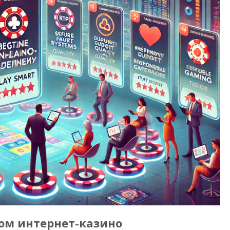
ом интернет-казино