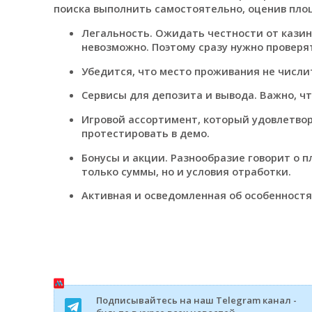
поиска выполнить самостоятельно, оценив пл
Легальность. Ожидать честности от казин
невозможно. Поэтому сразу нужно проверя
Убедится, что место проживания не числи
Сервисы для депозита и вывода. Важно, ч
Игровой ассортимент, который удовлетво
протестировать в демо.
Бонусы и акции. Разнообразие говорит о 
только суммы, но и условия отработки.
Активная и осведомленная об особенностя
Подписывайтесь на наш Telegram канал -