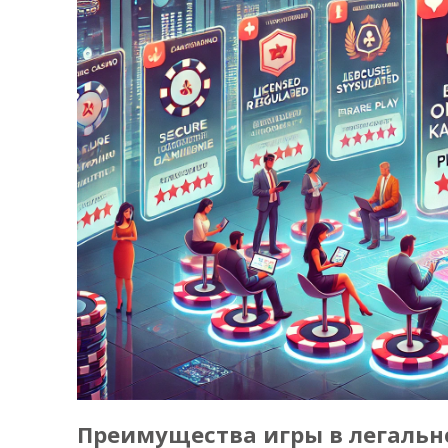
Преимущества игры в легальн