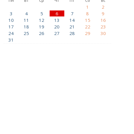
Пн
Вт
Ср
Чт
Пт
Сб
Вс
1
2
3
4
5
6
7
8
9
10
11
12
13
14
15
16
17
18
19
20
21
22
23
24
25
26
27
28
29
30
31