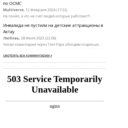
по ОСМС
Multiverse
, 12 Февраля 2024 (17:22)
Не понял, а что не счёт людей которые работают?!..
Инвалида не пустили на детские аттракционы в
Актау
Любовь
, 28 Июля 2023 (22:06)
Читаю коментарии через 7лет.Парк обходим подальше ..
смотреть все комментарии »