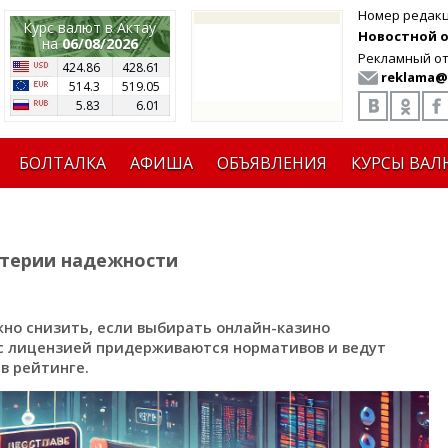
Номер редак
Курс валют в Актау
Новостной от
на
06/08/2026
Рекламный от
424.86
428.61
reklama@
514.3
519.05
5.83
6.01
БОЛТАЛКА
АФИША
ОБЪЯВЛЕНИЯ
КУРСЫ ВАЛ
итерии надежности
жно снизить, если выбирать онлайн-казино
с лицензией придерживаются нормативов и ведут
в рейтинге.