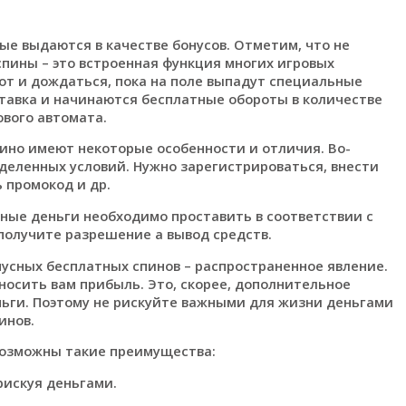
ые выдаются в качестве бонусов. Отметим, что не
пины – это встроенная функция многих игровых
лот и дождаться, пока на поле выпадут специальные
тавка и начинаются бесплатные обороты в количестве
ового автомата.
ино имеют некоторые особенности и отличия. Во-
деленных условий. Нужно зарегистрироваться, внести
 промокод и др.
ные деньги необходимо проставить в соответствии с
 получите разрешение а вывод средств.
усных бесплатных спинов – распространенное явление.
осить вам прибыль. Это, скорее, дополнительное
ьги. Поэтому не рискуйте важными для жизни деньгами
инов.
возможны такие преимущества:
рискуя деньгами.