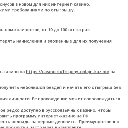
нусов в новом для них интернет-казино.
гкими требованиями по отыгрышу.
шом количестве, от 10 до 100 шт за раз.
терять начисления и вложенные для их получения
т-казино на
https://casino.ru/frispiny-onlajn-kazino/
за
 получить небольшой бездеп и начать его отыгрыш без
ния личности. Ее прохождение может сопровождаться
ое редко доступно в русскоязычных казино. Чтобы
овить программу интернет-казино на ПК.
 есть релоады за первые депозиты. Преимущественно
е прокрутки часто идут в комплекте.