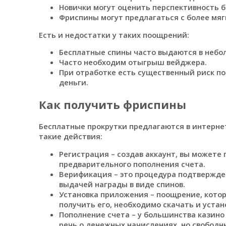
Новички могут оценить перспективность бо
Фриспины могут предлагаться с более мя
Есть и недостатки у таких поощрений:
Бесплатные спины часто выдаются в неболь
Часто необходим отыгрыш вейджера.
При отработке есть существенный риск по
деньги.
Как получить фриспины
Бесплатные прокрутки предлагаются в интерне
такие действия:
Регистрация – создав аккаунт, вы можете
предварительного пополнения счета.
Верификация – это процедура подтвержде
выдачей награды в виде спинов.
Установка приложения – поощрение, котор
получить его, необходимо скачать и устан
Пополнение счета – у большинства казино
речь о денежных начислениях, но свободны