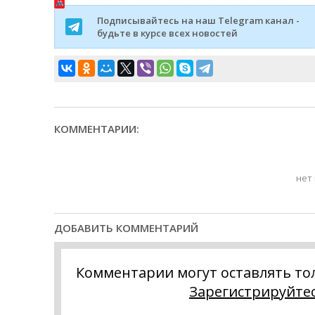
Подписывайтесь на наш Telegram канал -
будьте в курсе всех новостей
КОММЕНТАРИИ:
нет
ДОБАВИТЬ КОММЕНТАРИЙ
Комментарии могут оставлять то
Зарегистрируйте