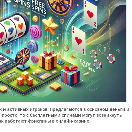
 и активных игроков. Предлагаются в основном деньги и
просто, то с бесплатными спинами могут возникнуть
ак работают фриспины в онлайн-казино.