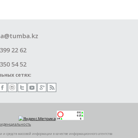
a@tumba.kz
399 22 62
350 54 52
ьных сетях:
иденциальность
ии и средств массовой информации в качестве информационного агентства