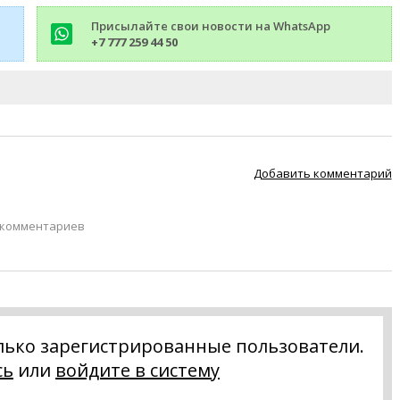
Присылайте свои новости на WhatsApp
+7 777 259 44 50
Добавить комментарий
 комментариев
лько зарегистрированные пользователи.
сь
или
войдите в систему