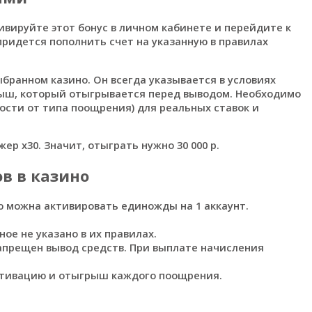
ивируйте этот бонус в личном кабинете и перейдите к
ридется пополнить счет на указанную в правилах
бранном казино. Он всегда указывается в условиях
рыш, который отыгрывается перед выводом. Необходимо
ости от типа поощрения) для реальных ставок и
ер х30. Значит, отыграть нужно 30 000 р.
ов в казино
 можна активировать единожды на 1 аккаунт.
ое не указано в их правилах.
прещен вывод средств. При выплате начисления
ктивацию и отыгрыш каждого поощрения.