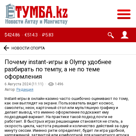
$424.86
€514.3
₽5.83
·
·
НОВОСТИ СПОРТА
Почему instant-игры в Olymp удобнее
разбирать по темпу, а не по теме
оформления
6 Августа 2024 (11:11) ·
1496
Автор:
Редакция
Instant-игры в онлайн-казино часто ошибочно оценивают по тому,
как они выглядят на экране. Пользователь видит космос,
самолеты, неон, карточный стол или мультяшную графику и
делает вывод, что именно оформление подскажет ему
подходящий вариант. На практике такой подход почти не
работает. В быстрых играх решающими становятся не стиль, а
скорость цикла, частота решений и количество действий за одну
минуту сессии. Именно ритм определяет, будет ли игра удобной,
напряженной, затянутой или комфортной для конкретного игрока.