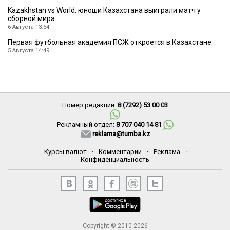
Kazakhstan vs World: юноши Казахстана выиграли матч у
сборной мира
6 Августа 13:54
Первая футбольная академия ПСЖ откроется в Казахстане
5 Августа 14:49
Номер редакции:
8 (7292) 53 00 03
Рекламный отдел:
8 707 040 14 81
reklama@tumba.kz
Курсы валют
·
Комментарии
·
Реклама
·
Конфиденциальность
Copyright © 2010-2026