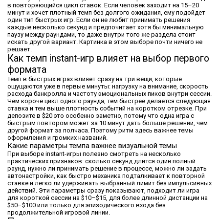
в повторяющийся цикл ставок. Если человек заходит на 15–20
минут и хочет плотный темп без долгого ожидания, ему подойдет
один тип быстрых игр. Если он не любит принимать решения
каждые несколько секунд и предпочитает хотя бы минимальную
паузу между раундами, то даже внутри того же раздела стоит
искать другой вариант. Картинка в этом выборе почти ничего не
решает.
Как темп instant-игр влияет на выбор первого
формата
Темп в быстрых играх влияет сразу на три вещи, которые
ощущаются уже в первые минуты: нагрузку на внимание, скорость
расхода банкролла и частоту эмоциональных пиков внутри сессии.
Чем короче цикл одного раунда, тем быстрее делается следующая
ставка и тем выше плотность событий на коротком отрезке. При
депозите в $20 это особенно заметно, потому что одна игра с
быстрым повтором может за 10 минут дать больше решений, чем
другой формат за полчаса. Поэтому ритм здесь важнее темы
оформления и громких названий.
Какие параметры темпа важнее визуальной темы
При выборе instant-игры полезно смотреть на несколько
практических признаков: сколько секунд длится один полный
раунд, нужно ли принимать решение в процессе, можно ли задать
автонастройки, как быстро механика подталкивает к повторной
ставке и легко ли удерживать выбранный лимит без импульсивных
действий. Эти параметры сразу показывают, подходит ли игра
для короткой сессии на $10–$15, для более длинной дистанции на
$50–$100 или только для эпизодического входа без
продолжительной игровой линии.