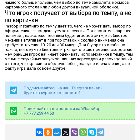
намного больше пользы, чем выбор по теме самолета, космоса,
карточного стола или любой другой визуальной оболочке.
Что игрок получает от выбора по темпу, а не
по картинке
Разбор instant-игр по темпу дает то, чего не может дать выбор по
оформлению, — предсказуемость сессии. Пользователь заранее
понимает, насколько плотным будет игровой ритм, как быстро
механика втягивает в повтор ставок и сколько внимания она
требует в течение 10, 20 или 30 минут. Для Olymp это особенно
важно, потому что быстрые игры привлекают именно скоростью.
Чем раньше игрок начинает оценивать их по механике и темпу, тем
меньше случайных запусков, лишних переходов и разочарований
от того, что красивая оболочка обещала одно впечатление, а по
факту игра дала совсем другое.
Подписывайтесь на наш Telegram канал -
будьте в курсе всех новостей
Присылайте свои новости на WhatsApp
+7 777 259 44 50