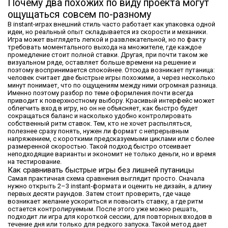
Почему два похожих по виду проекта могут
ощущаться совсем по-разному
В instant-играх внешний стиль часто работает как упаковка одной
идеи, но реальный опыт складывается из скорости и механики.
Игра может выглядеть легкой и развлекательной, но по факту
требовать моментального выхода на множителе, где каждое
промедление стоит полной ставки. Другая, при почти таком же
визуальном ряде, оставляет больше времени на решение и
поэтому воспринимается спокойнее. Отсюда возникает путаница:
человек считает две быстрые игры похожими, а через несколько
минут понимает, что по ощущениям между ними огромная разница.
Именно поэтому разбор по теме оформления почти всегда
приводит к поверхностному выбору. Красивый интерфейс может
облегчить вход в игру, но он не объясняет, как быстро будет
сокращаться баланс и насколько удобно контролировать
собственный ритм ставок. Тем, кто не хочет распыляться,
полезнее сразу понять, нужен ли формат с непрерывным
напряжением, с короткими предсказуемыми циклами или с более
размеренной скоростью. Такой подход быстро отсеивает
неподходящие варианты и экономит не только деньги, но и время
на тестирование.
Как сравнивать быстрые игры без лишней путаницы
Самая практичная схема сравнения выглядит просто. Сначала
нужно открыть 2–3 instant-формата и оценить не дизайн, а длину
первых десяти раундов. Затем стоит проверить, где чаще
возникает желание ускориться и повысить ставку, а где ритм
остается контролируемым. После этого уже можно решать,
подходит ли игра для короткой сессии, для повторных входов в
течение дня или только для редкого запуска. Такой метод дает