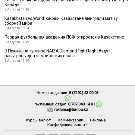
Канаде
6 Августа 14:46
Kazakhstan vs World: юноши Казахстана выиграли матч у
сборной мира
6 Августа 13:54
Первая футбольная академия ПСЖ откроется в Казахстане
5 Августа 14:49
В Пекине на турнире NAIZA Diamond Fight Night будут
разыграны два чемпионских пояса
5 Августа 11:49
Номер редакции:
8 (7292) 53 00 03
Рекламный отдел:
8 707 040 14 81
reklama@tumba.kz
Курсы валют
·
Комментарии
·
Реклама
·
Конфиденциальность