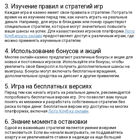
3. Изучение правил и стратегий игр
Каждая игра в казино имеет свои правила и стратегии. Потратьте
время на их изучение перед тем, как начать играть на реальные
деньги. Например, для игры в блэкджек или покер существуют
специальные стратегии, которые могут значительно повысить
ваши шансы на успех. Для казахстанских игроков платформа
Лото
Клуб играть онлайн
предоставляет доступ к различным играм, где
можно применять изученные стратегии.
4. Использование бонусов и акций
Многие онлайн-казино предлагают различные бонусы и акции для
новых и постоянных игроков. Используйте эти бонусы, чтобы
увеличить свой банкролл и получить дополнительные шансы на
выигрыш. Бонусы могут включать бесплатные вращения,
дополнительные средства на депозит и другие привилегии.
5. Игра на бесплатных версиях
Перед тем как начать играть на реальные деньги, рекомендуется
попробовать бесплатные версии игр. Это позволит вам лучше
понять их механики и разработать собственные стратегии без
риска потери денег. Бесплатные версии игр доступны на многих
платформах, включая
Лото Клуб кз онлайн
.
6. Знание момента остановки
Одной из важнейших стратегий является умение вовремя
остановиться. Если вы начали выигрывать, не поддавайтесь
азарту и не увеличивайте ставки в надежде на еще больший