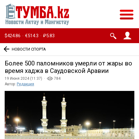
$424.86
€514.3
₽5.83
·
·
НОВОСТИ СПОРТА
Более 500 паломников умерли от жары во
время хаджа в Саудовской Аравии
19 Июня 2024 (11:37) ·
784
Автор:
Редакция