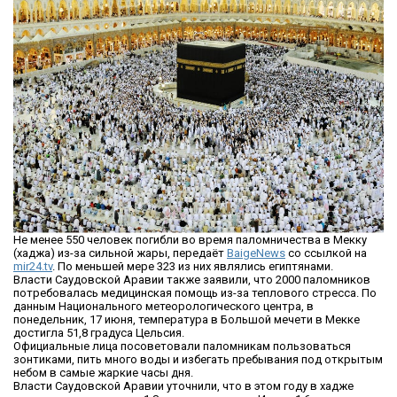
Не менее 550 человек погибли во время паломничества в Мекку
(хаджа) из-за сильной жары, передаёт
BaigeNews
со ссылкой на
mir24.tv
. По меньшей мере 323 из них являлись египтянами.
Власти Саудовской Аравии также заявили, что 2000 паломников
потребовалась медицинская помощь из-за теплового стресса. По
данным Национального метеорологического центра, в
понедельник, 17 июня, температура в Большой мечети в Мекке
достигла 51,8 градуса Цельсия.
Официальные лица посоветовали паломникам пользоваться
зонтиками, пить много воды и избегать пребывания под открытым
небом в самые жаркие часы дня.
Власти Саудовской Аравии уточнили, что в этом году в хадже