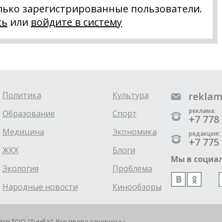
лько зарегистрированные пользователи.
сь
или
войдите в систему
Политика
Культура
reklam
реклама:
Образование
Спорт
+7 778 
Медицина
Экономика
редакция:
+7 775 
ЖКХ
Блоги
Мы в социал
Экология
Проблема
Народные новости
Кинообзоры
ется ТОО "Тумба". Все права защищены.