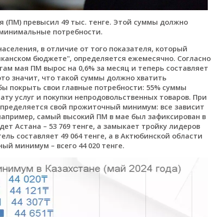
(ПМ) превысил 49 тыс. тенге. Этой суммы должно
и минимальные потребности.
селения, в отличие от того показателя, который
иканском бюджете", определяется ежемесячно. Согласно
ам мая ПМ вырос на 0,6% за месяц и теперь составляет
 это значит, что такой суммы должно хватить
бы покрыть свои главные потребности: 55% суммы
ату услуг и покупки непродовольственных товаров. При
определяется свой прожиточный минимум: все зависит
 например, самый высокий ПМ в мае был зафиксирован в
дет Астана – 53 769 тенге, а замыкает тройку лидеров
ель составляет 49 064 тенге, а в Актюбинской области
й минимум – всего 44 020 тенге.