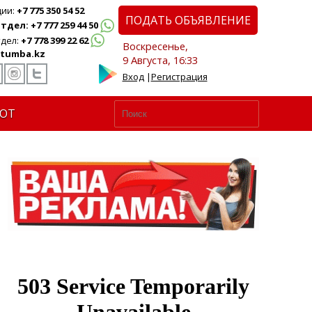
ции:
+7 775 350 54 52
ПОДАТЬ ОБЪЯВЛЕНИЕ
дел: +7 777 259 44 50
дел:
+7 778 399 22 62
Воскресенье,
tumba.kz
9 Августа, 16:33
Вход
|
Регистрация
ЮТ