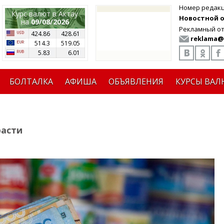
Номер редак
Курс валют в Актау
Новостной от
на
09/08/2026
Рекламный от
424.86
428.61
reklama@
514.3
519.05
5.83
6.01
БОЛТАЛКА
АФИША
ОБЪЯВЛЕНИЯ
КУРСЫ ВАЛ
асти