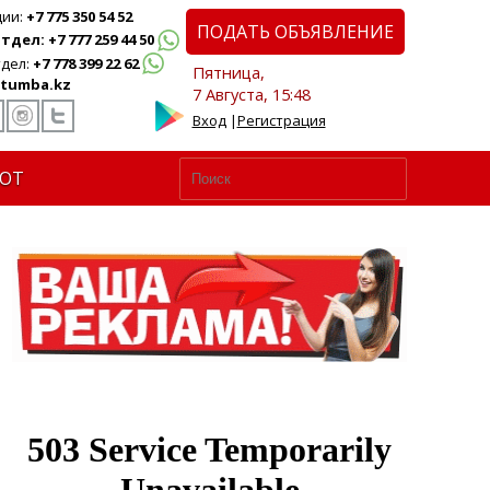
ции:
+7 775 350 54 52
ПОДАТЬ ОБЪЯВЛЕНИЕ
дел: +7 777 259 44 50
дел:
+7 778 399 22 62
Пятница,
tumba.kz
7 Августа, 15:48
Вход
|
Регистрация
ЮТ