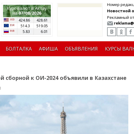
Номер редак
Курс валют в Актау
Новостной от
на
07/08/2026
Рекламный от
424.86
428.61
reklama@
514.3
519.05
5.83
6.01
БОЛТАЛКА
АФИША
ОБЪЯВЛЕНИЯ
КУРСЫ ВАЛ
 сборной к ОИ-2024 объявили в Казахстане
я