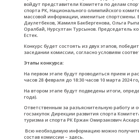
войдут представители Комитета по делам спор
спорта РК, Национального олимпийского комите
массовой информации, именитые спортсмены. В 
Даулетбеков, Жамиля Бакбергенова, Ольга Рыпа
Оралбай, Нурсултан Турсынов. Председатель ко
Естек.
Конкурс будет состоять из двух этапов, побед
заседании комиссии, согласно условиям соотв
Этапы конкурса:
На первом этапе будут проводиться прием и рас
часов 28 февраля до 18:30 часов 10 марта 2024 го
На втором этапе будут подведены итоги, опреде
года).
Ответственным за разъяснительную работу и о
госзакупок Дирекции развития спорта Комитет
туризма и спорта РК Ержан Омирзакович Аскаро
Всю необходимую информацию можно получить 
состав комиссии –
здесь.