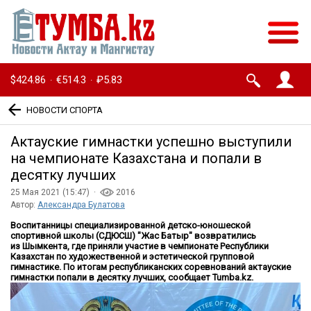
$424.86
€514.3
₽5.83
·
·
НОВОСТИ СПОРТА
Актауские гимнастки успешно выступили
на чемпионате Казахстана и попали в
десятку лучших
25 Мая 2021 (15:47) ·
2016
Автор:
Александра Булатова
Воспитанницы специализированной детско-юношеской
спортивной школы (
СДЮСШ
)
"Ж
ас Батыр
"
возвратились
из
Шымкента, где приняли участие
в
чемпионате Республики
Казахстан
по художественной и эстетической групповой
гимнастике
. По итогам республиканских соревнований актауские
гимнастки попали в десятку лучших, сообщает
Tumba
.
kz
.