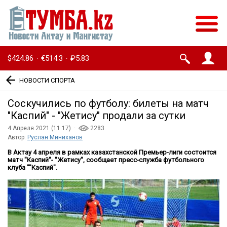
$424.86
€514.3
₽5.83
·
·
НОВОСТИ СПОРТА
Соскучились по футболу: билеты на матч
″Каспий″ - ″Жетису″ продали за сутки
4 Апреля 2021 (11:17) ·
2283
Автор:
Руслан Миниханов
В Актау 4 апреля в рамках казахстанской Премьер-лиги состоится
матч "Каспий"- "Жетису", сообщает пресс-служба футбольного
клуба ""Каспий".