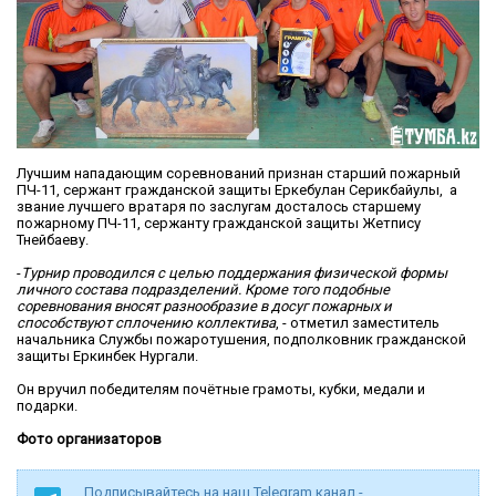
Лучшим нападающим соревнований признан старший пожарный
ПЧ-11, сержант гражданской защиты Еркебулан Серикбайулы, а
звание лучшего вратаря по заслугам досталось старшему
пожарному ПЧ-11, сержанту гражданской защиты Жетпису
Тнейбаеву.
-
Турнир проводился с целью поддержания физической формы
личного состава подразделений. Кроме того подобные
соревнования вносят разнообразие в досуг пожарных и
способствуют сплочению коллектива
, - отметил заместитель
начальника Службы пожаротушения, подполковник гражданской
защиты Еркинбек Нургали.
Он вручил победителям почётные грамоты, кубки, медали и
подарки.
Фото организаторов
Подписывайтесь на наш Telegram канал -