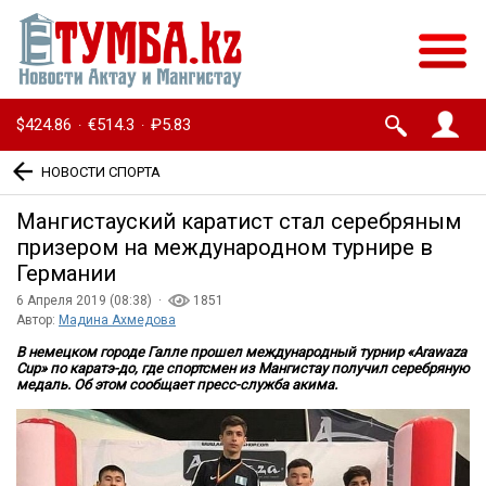
$424.86
€514.3
₽5.83
·
·
НОВОСТИ СПОРТА
Мангистауский каратист стал серебряным
призером на международном турнире в
Германии
6 Апреля 2019 (08:38) ·
1851
Автор:
Мадина Ахмедова
В немецком городе Галле прошел международный турнир «Arawaza
Cup» по каратэ-до, где спортсмен из Мангистау получил серебряную
медаль. Об этом сообщает пресс-служба акима.