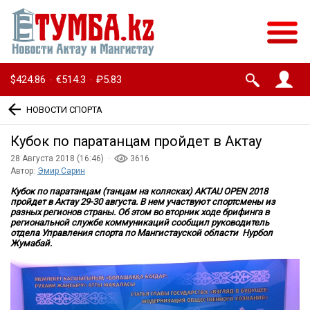
$424.86
€514.3
₽5.83
·
·
НОВОСТИ СПОРТА
Кубок по паратанцам пройдет в Актау
28 Августа 2018 (16:46) ·
3616
Автор:
Эмир Сарин
Кубок по паратанцам (танцам на колясках) AKTAU OPEN 2018
пройдет в Актау 29-30 августа. В нем участвуют спортсмены из
разных регионов страны. Об этом во вторник ходе брифинга в
региональной службе коммуникаций сообщил руководитель
отдела Управления спорта по Мангистауской области Нурбол
Жумабай.