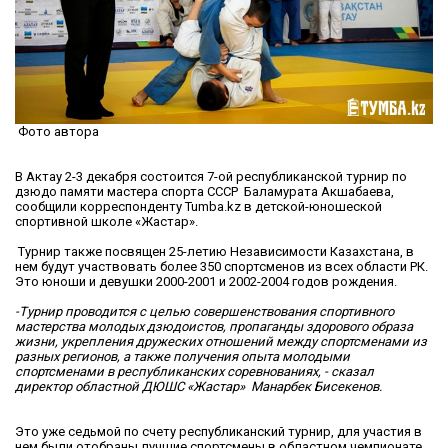
Фото автора
В Актау 2-3 декабря состоится 7-ой республиканской турнир по
дзюдо памяти мастера спорта СССР Баламурата Акшабаева,
сообщили корреспонденту Tumba.kz в детской-юношеской
спортивной школе «Жастар».
Турнир также посвящен 25-летию Независимости Казахстана, в
нем будут участвовать более 350 спортсменов из всех области РК.
Это юноши и девушки 2000-2001 и 2002-2004 годов рождения.
-Турнир проводится с целью совершенствования спортивного
мастерства молодых дзюдоистов, пропаганды здорового образа
жизни, укрепления дружеских отношений между спортсменами из
разных регионов, а также получения опыта молодыми
спортсменами в республиканских соревнованиях, - сказал
директор областной ДЮШС «Жастар» Манарбек Бисекенов.
Это уже седьмой по счету республиканский турнир, для участия в
нем были отобраны лучшие спортсмены в областном чемпионате.