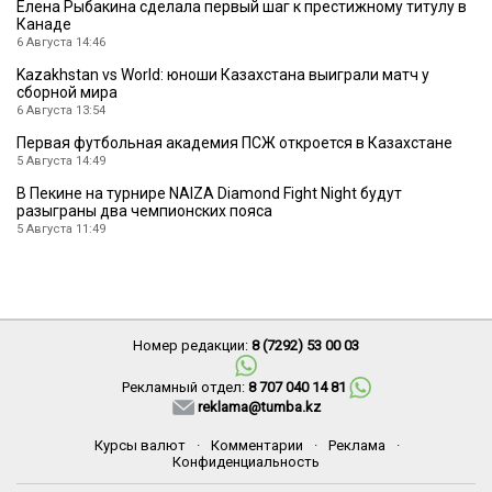
Елена Рыбакина сделала первый шаг к престижному титулу в
Канаде
6 Августа 14:46
Kazakhstan vs World: юноши Казахстана выиграли матч у
сборной мира
6 Августа 13:54
Первая футбольная академия ПСЖ откроется в Казахстане
5 Августа 14:49
В Пекине на турнире NAIZA Diamond Fight Night будут
разыграны два чемпионских пояса
5 Августа 11:49
Номер редакции:
8 (7292) 53 00 03
Рекламный отдел:
8 707 040 14 81
reklama@tumba.kz
Курсы валют
·
Комментарии
·
Реклама
·
Конфиденциальность