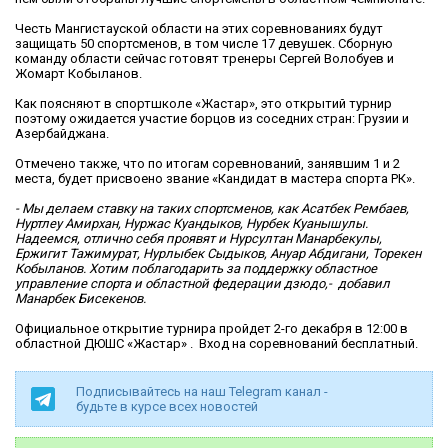
Честь Мангистауской области на этих соревнованиях будут
защищать 50 спортсменов, в том числе 17 девушек. Сборную
команду области сейчас готовят тренеры Сергей Волобуев и
Жомарт Кобыланов.
Как поясняют в спортшколе «Жастар», это открытий турнир
поэтому ожидается участие борцов из соседних стран: Грузии и
Азербайджана.
Отмечено также, что по итогам соревнований, занявшим 1 и 2
места, будет присвоено звание «Кандидат в мастера спорта РК».
- Мы делаем ставку на таких спортсменов, как Асатбек Рембаев,
Нуртлеу Амирхан, Нуржас Куандыков, Нурбек Куанышулы.
Надеемся, отлично себя проявят и Нурсултан Манарбекулы,
Ержигит Тажимурат, Нурлыбек Сыдыков, Ануар Абдигани, Торекен
Кобыланов. Хотим поблагодарить за поддержку областное
управление спорта и областной федерации дзюдо,- добавил
Манарбек Бисекенов.
Официальное открытие турнира пройдет 2-го декабря в 12:00 в
областной ДЮШС «Жастар» . Вход на соревнований бесплатный.
Подписывайтесь на наш Telegram канал -
будьте в курсе всех новостей