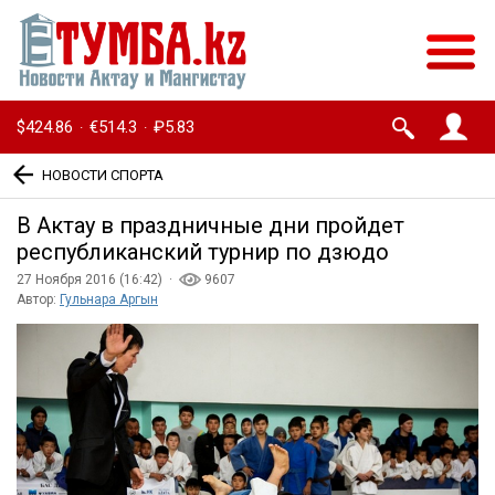
$424.86
€514.3
₽5.83
·
·
НОВОСТИ СПОРТА
В Актау в праздничные дни пройдет
республиканский турнир по дзюдо
27 Ноября 2016 (16:42) ·
9607
Автор:
Гульнара Аргын