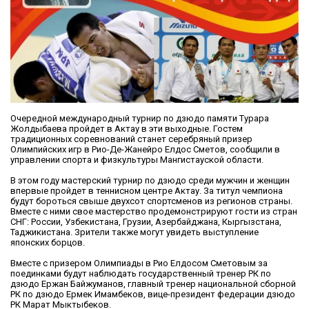
Очередной международный турнир по дзюдо памяти Турара
Жолдыбаева пройдет в Актау в эти выходные. Гостем
традиционных соревнований станет серебряный призер
Олимпийских игр в Рио-Де-Жанейро Елдос Сметов, сообщили в
управлении спорта и физкультуры Мангистауской области.
В этом году мастерский турнир по дзюдо среди мужчин и женщин
впервые пройдет в теннисном центре Актау. За титул чемпиона
будут бороться свыше двухсот спортсменов из регионов страны.
Вместе с ними свое мастерство продемонстрируют гости из стран
СНГ: России, Узбекистана, Грузии, Азербайджана, Кыргызстана,
Таджикистана. Зрители также могут увидеть выступление
японских борцов.
Вместе с призером Олимпиады в Рио Елдосом Сметовым за
поединками будут наблюдать государственный тренер РК по
дзюдо Ержан Байжуманов, главный тренер национальной сборной
РК по дзюдо Ермек Имамбеков, вице-президент федерации дзюдо
РК Марат Мыктыбеков.