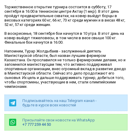
Торжественное открытие турнира состоится в субботу, 17
сентября в 16:00 в теннисном центре Актау (1 мкр). В этот день
пройдут предварительные схватки, на ковер выйдут борцы в
весовых категориях 60 кг, 66 кг, 73 кг среди мужчин и в весах 48 кг,
52 кг, 57 кг среди женщин.
В воскресенье, 18 сентября бои начнутся в 10 утра. В этот день на
ковер выйдут тяжеловесы, в том числе в весе свыше 100 кг.
Финальные бои начнутся в 16:00.
Напомним, Турар Жолдыбаев - заслуженный деятель
Мангистауской области, был назван лучшим фермером
Казахстана. Он прославился не только фермерскими делами, но и
запомнился мангистаусцам тем, что активно поддерживал
спортивные организации, внес огромный вклад в развитие дзюдо
в Мангистауской области. Сейчас это дело продолжают его
сыновья. Их цель и дальше поддерживать турнир, добиться того,
чтобы спортсмены, участвующие в нем, стали олимпийскими
чемпионами.
Подписывайтесь на наш Telegram канал -
будьте в курсе всех новостей
Присылайте свои новости на WhatsApp
+7 777 259 44 50