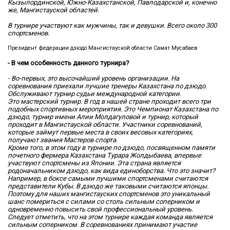
Кызылординской, Южно-Казахстанской, Павлодарской и, конечно
же, Мангистауской областей.
В турнире участвуют как мужчины, так и девушки. Всего около 300
спортсменов.
Президент федерации дзюдо Мангистауской области Самат Мусабаев
- В чем особенность данного турнира?
- Во-первых, это высочайший уровень организации. На
соревнования приехали лучшие тренеры Казахстана по дзюдо.
Обслуживают турнир судьи международной категории.
Это мастерский турнир. В год в нашей стране проходит всего три
подобных спортивных мероприятия. Это Чемпионат Казахстана по
дзюдо, турнир имени Алии Молдагуловой и турнир, который
проходит в Мангистауской области. Участники соревнований,
которые займут первые места в своих весовых категориях,
получают звания Мастеров спорта.
Кроме того, в этом году в турнире по дзюдо, посвященном памяти
почетного фермера Казахстана Турара Жолдыбаева, впервые
участвуют спортсмены из Японии. Эта страна является
родоначальником дзюдо, как вида единоборства. Что это значит?
Например, в боксе самыми лучшими спортсменами считаются
представители Кубы. В дзюдо же таковыми считаются японцы.
Поэтому для наших мангистауских спортсменов это уникальный
шанс помериться с силами со столь сильным соперником и
одновременно повысить свой профессиональный уровень.
Следует отметить, что на этом турнире каждая команда является
сильным соперником. В соревнованиях принимают участие