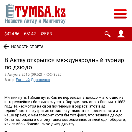
$424.86
€514.3
₽5.83
·
·
НОВОСТИ СПОРТА
В Актау открылся международный турнир
по дзюдо
9 Августа 2015 (09:52) ·
3520
Автор:
Евгений Дорошенко
Мягкий путь. Гибкий путь. Как не переводи, а дзюдо – это одно из
интереснейших боевых искусств. Зародилось оно в Японии в 1882
году. И, несмотря на свой почтенный возраст, этот вид
единоборств не утратил своих актуальности и зрелищности и в
наше время, о чем говорит хотя бы тот факт, что техника дзюдо
была положена в основу таких современных стилей единоборств,
как самбо и бразильское джиу-джитсу.