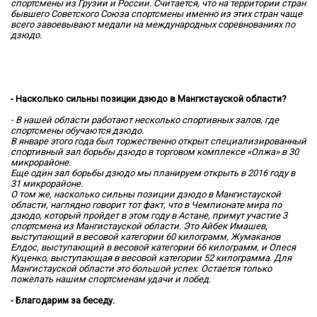
спортсмены из Грузии и России. Считается, что на территории стран
бывшего Советского Союза спортсмены именно из этих стран чаще
всего завоевывают медали на международных соревнованиях по
дзюдо.
- Насколько сильны позиции дзюдо в Мангистауской области?
- В нашей области работают несколько спортивных залов, где
спортсмены обучаются дзюдо.
В январе этого года был торжественно открыт специализированный
спортивный зал борьбы дзюдо в торговом комплексе «Олжа» в 30
микрорайоне.
Еще один зал борьбы дзюдо мы планируем открыть в 2016 году в
31 микрорайоне.
О том же, насколько сильны позиции дзюдо в Мангистауской
области, наглядно говорит тот факт, что в Чемпионате мира по
дзюдо, который пройдет в этом году в Астане, примут участие 3
спортсмена из Мангистауской области. Это Айбек Имашев,
выступающий в весовой категории 60 килограмм, Жумаканов
Елдос, выступающий в весовой категории 66 килограмм, и Олеся
Куценко, выступающая в весовой категории 52 килограмма. Для
Мангистауской области это большой успех. Остается только
пожелать нашим спортсменам удачи и побед.
- Благодарим за беседу.