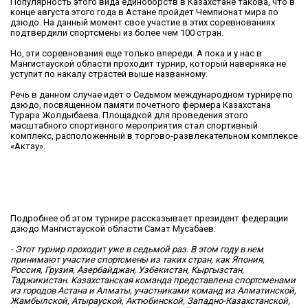
Популярность этого вида единоборств в Казахстане такова, что в
конце августа этого года в Астане пройдет Чемпионат мира по
дзюдо. На данный момент свое участие в этих соревнованиях
подтвердили спортсмены из более чем 100 стран.
Но, эти соревнования еще только впереди. А пока и у нас в
Мангистауской области проходит турнир, который наверняка не
уступит по накалу страстей выше названному.
Речь в данном случае идет о Седьмом международном турнире по
дзюдо, посвященном памяти почетного фермера Казахстана
Турара Жолдыбаева. Площадкой для проведения этого
масштабного спортивного мероприятия стал спортивный
комплекс, расположенный в торгово-развлекательном комплексе
«Актау».
Подробнее об этом турнире рассказывает президент федерации
дзюдо Мангистауской области Самат Мусабаев:
- Этот турнир проходит уже в седьмой раз. В этом году в нем
принимают участие спортсмены из таких стран, как Япония,
Россия, Грузия, Азербайджан, Узбекистан, Кыргызстан,
Таджикистан. Казахстанская команда представлена спортсменами
из городов Астана и Алматы, участниками команд из Алматинской,
Жамбылской, Атырауской, Актюбинской, Западно-Казахстанской,