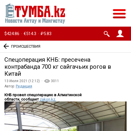
$424.86
€514.3
₽5.83
·
·
ПРОИСШЕСТВИЯ
Спецоперация КНБ: пресечена
контрабанда 700 кг сайгачьих рогов в
Китай
13 Июля 2021 (12:12) ·
3011
Автор:
Редакция
КНБ провел спецоперацию в Алматинской
области,
сообщает
zakon.kz.