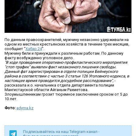
По данным правоохранителей, мужчину незаконно удерживали на
одном из местных крестьянских хозяйств в течение трех месяцев,
сообщает "
Хабар 24
".
Мужчину били и принуждали к различным работам. По данному
факту возбужденно уголовное дело.
"В ходе проведения оперативно-профилактического мероприятия
"стоп-трафик" выявлен факт незаконного лишения свободы.
Данный фат зарегистрирован в отделе полиции Бейнеуского
района в соответствии с частью 3 статьи 126 Уголовного кодекса, в
настоящее время проводится досудебное расследование",
-
рассказала и.о. начальника отдела департамента полиции
Мангистауской области Айганым Рахметова.
Злоумышленникам грозит тюремное заключение сроком от 5 до
10 лет.
Фото:
adyrna.kz
Подписывайтесь на наш Telegram канал -