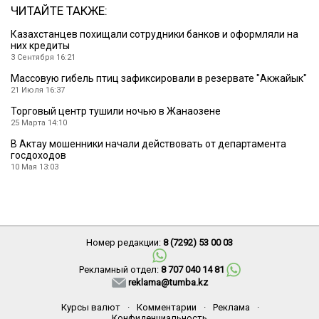
ЧИТАЙТЕ ТАКЖЕ:
Казахстанцев похищали сотрудники банков и оформляли на
них кредиты
3 Сентября 16:21
Массовую гибель птиц зафиксировали в резервате ″Акжайык″
21 Июля 16:37
Торговый центр тушили ночью в Жанаозене
25 Марта 14:10
В Актау мошенники начали действовать от департамента
госдоходов
10 Мая 13:03
Номер редакции:
8 (7292) 53 00 03
Рекламный отдел:
8 707 040 14 81
reklama@tumba.kz
Курсы валют
·
Комментарии
·
Реклама
·
Конфиденциальность