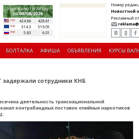
Номер редак
Курс валют в Актау
Новостной от
на
08/08/2026
Рекламный от
424.86
428.61
reklama@
514.3
519.05
5.83
6.01
БОЛТАЛКА
АФИША
ОБЪЯВЛЕНИЯ
КУРСЫ ВАЛ
Г задержали сотрудники КНБ
есечена деятельность транснациональной
 канал контрабандных поставок опийных наркотиков
z
.