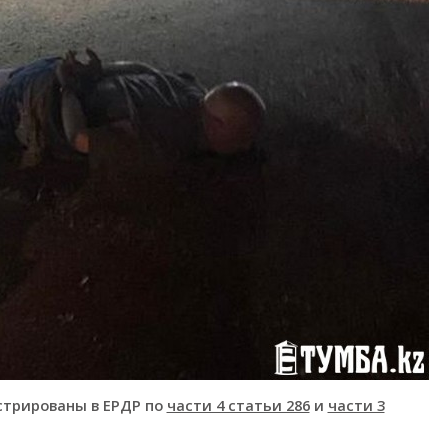
стрированы в ЕРДР по
части 4 статьи 286
и
части 3