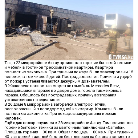
Так, в 22 микрорайоне Актау произошло горение бытовой техники
и мебели в гостиной трехкомнатной квартиры. Квартира
полностью закопчена. При тушении пожара были эвакуированы 15
человек, в том числе 5 детей. Пострадавших нет. Причина и ущерб
от пожара устанавливаются дежурным дознавателем.
В Жанаозене полностью сгорел автомобиль Merсedes Benz,
находившийся в гараже во дворе дома, горела также крыша
гаража. Обошлось без пострадавших, причину возгорания
устанавливают специалисты.
В 26 доме 8 микрорайона загорелся электросчетчик,
расположенный в коридоре одной из квартир. Комнаты были
полностью закопчены. При пожаре эвакуированы восемь
человек.
Ещё один пожар случился в 28 микрорайоне Актау. Там произошло
горение бытовой техники за цветочным павильоном «Camelia».
Площадь горения – 30 кв.м. Общая площадь – 80 кв.м. При тушении
40- литровый газовый баллон был вынесен на безопасное место.