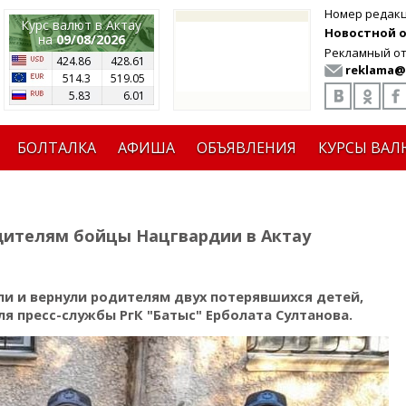
Номер редак
Курс валют в Актау
Новостной от
на
09/08/2026
Рекламный от
424.86
428.61
reklama@
514.3
519.05
5.83
6.01
БОЛТАЛКА
АФИША
ОБЪЯВЛЕНИЯ
КУРСЫ ВАЛ
дителям бойцы Нацгвардии в Актау
ли и вернули родителям двух потерявшихся детей,
я пресс-службы РгК "Батыс" Ерболата Султанова.