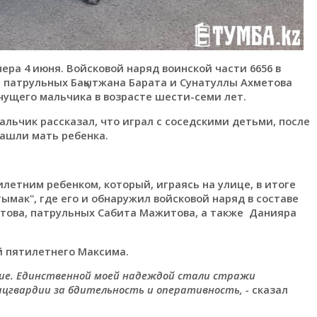
ера 4 июня. Войсковой наряд воинской части 6656 в
 патрульных Бақытжана Барата и Сунатуллы Ахметова
чущего мальчика в возрасте шести-семи лет.
альчик рассказал, что играл с соседскими детьми, после
нашли мать ребенка.
летним ребенком, который, играясь на улице, в итоге
ымак", где его и обнаружил войсковой наряд в составе
това, патрульных Сабита Мажитова, а также Данияра
й пятилетнего Максима.
яние. Единственной моей надеждой стали стражи
ацгвардии за бдительность и оперативность, -
сказал