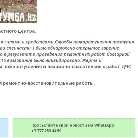
стного центра.
ния силами и средствами Службы пожаротушения поступил
ами спецчасти 1 было обнаружено открытое горение
шло в результате проведения ремонтных работ болгаркой
.16 возгорание было ликвидировано. Жертв и
ы пожаротушения и аварийно-спасательных работ ДЧС
ся ремонтно-восстановительные работы.
Присылайте свои новости на WhatsApp
+7 777 259 44 50