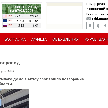
Номер редак
Курс валют в Актау
Новостной от
на
07/08/2026
Рекламный от
424.86
428.61
reklama@
514.3
519.05
5.83
6.01
БОЛТАЛКА
АФИША
ОБЪЯВЛЕНИЯ
КУРСЫ ВАЛ
зопровод
Булатова
жилого дома в Актау произошло возгорание
ласти.