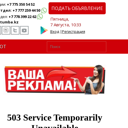
ции:
+7 775 350 54 52
ПОДАТЬ ОБЪЯВЛЕНИЕ
дел: +7 777 259 44 50
дел:
+7 778 399 22 62
Пятница,
tumba.kz
7 Августа, 10:33
Вход
|
Регистрация
ЮТ