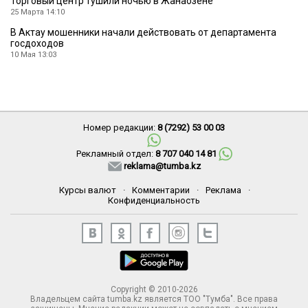
Торговый центр тушили ночью в Жанаозене
25 Марта 14:10
В Актау мошенники начали действовать от департамента
госдоходов
10 Мая 13:03
Номер редакции:
8 (7292) 53 00 03
Рекламный отдел:
8 707 040 14 81
reklama@tumba.kz
Курсы валют
·
Комментарии
·
Реклама
·
Конфиденциальность
Copyright © 2010-2026
Владельцем сайта tumba.kz является ТОО "Тумба". Все права