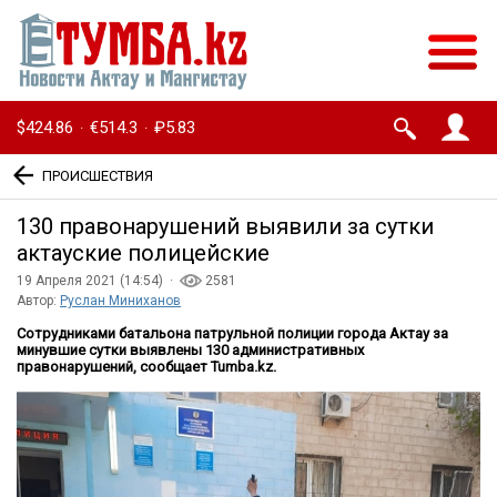
$424.86
€514.3
₽5.83
·
·
ПРОИСШЕСТВИЯ
130 правонарушений выявили за сутки
актауские полицейские
19 Апреля 2021 (14:54) ·
2581
Автор:
Руслан Миниханов
Сотрудниками батальона патрульной полиции города Актау за
минувшие сутки выявлены 130 административных
правонарушений, сообщает Tumba.kz.