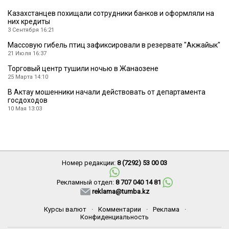
Казахстанцев похищали сотрудники банков и оформляли на
них кредиты
3 Сентября 16:21
Массовую гибель птиц зафиксировали в резервате ″Акжайык″
21 Июля 16:37
Торговый центр тушили ночью в Жанаозене
25 Марта 14:10
В Актау мошенники начали действовать от департамента
госдоходов
10 Мая 13:03
Номер редакции:
8 (7292) 53 00 03
Рекламный отдел:
8 707 040 14 81
reklama@tumba.kz
Курсы валют
·
Комментарии
·
Реклама
·
Конфиденциальность