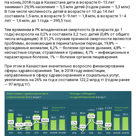
На конец 2018 года в Казахстане дети в возрасте 0–15 лет
занимают 29,9% населения — 5,5 млн детей (годом ранее — 5,3 млн).
В том числе численность детей в возрасте от 10 до 14 лет
составила 1,5 млн, в возрасте 5–9 лет — 1,8 млн, в возрасте 1–4
лет — 1,6 млн, до 1 года — 395,5 тыс.
Тем временем в РК младенческая смертность (в возрасте до 1
года) возросла на 0,2% и составила 3,2 тыс. детей (0,8% от общего
числа младенцев). В 51,2% случаев причиной смертности являются
проблемы, возникающие в перинатальном периоде, 19,8% —
врожденные аномалии, 6,2% — болезни органов дыхания, 4,8% —
несчастные случаи, отравления и травмы, 4,7% — инфекционные и
паразитарные болезни, 1% — болезни органов пищеварения.
При этом в Казахстане значительно возросло финансирование
сферы здравоохранения. Так, в 2018 году инвестиции,
направленные в сферу здравоохранения и социальных услуг,
увеличились на 26% за год и составили 122,2 млрд тг (годом ранее
— 97 млрд тг).