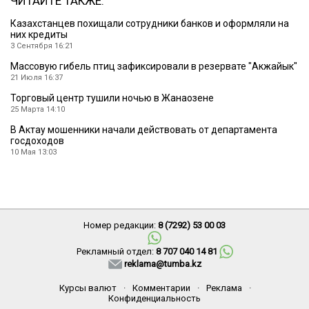
ЧИТАЙТЕ ТАКЖЕ:
Казахстанцев похищали сотрудники банков и оформляли на
них кредиты
3 Сентября 16:21
Массовую гибель птиц зафиксировали в резервате ″Акжайык″
21 Июля 16:37
Торговый центр тушили ночью в Жанаозене
25 Марта 14:10
В Актау мошенники начали действовать от департамента
госдоходов
10 Мая 13:03
Номер редакции:
8 (7292) 53 00 03
Рекламный отдел:
8 707 040 14 81
reklama@tumba.kz
Курсы валют
·
Комментарии
·
Реклама
·
Конфиденциальность