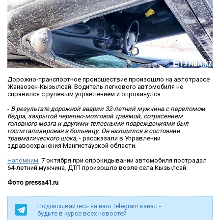
Дорожно-транспортное происшествие произошло на автотрассе
Жанаозен-Кызылсай. Водитель легкового автомобиля не
справился с рулевым управлением и опрокинулся.
-
В результате дорожной аварии 32-летний мужчина с переломом
бедра, закрытой черепно-мозговой травмой, сотрясением
головного мозга и другими телесными повреждениями был
госпитализирован в больницу. Он находился в состоянии
травматического шока
, - рассказали в Управлении
здравоохранения Мангистауской области.
Напомним
, 7 октября при опрокидывании автомобиля пострадал
64-летний мужчина. ДТП произошло возле села Кызылсай.
Фото pressa41.ru
Подписывайтесь на наш Telegram канал -
будьте в курсе всех новостей