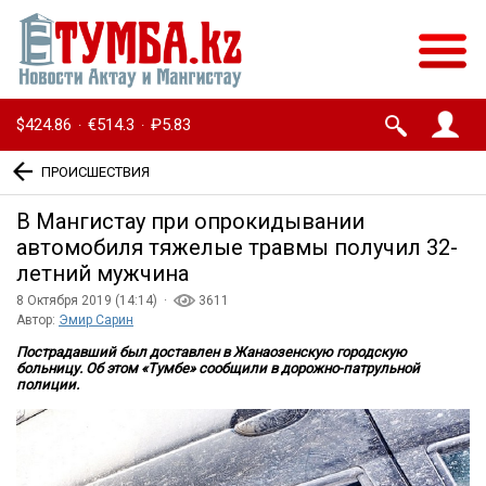
$424.86
€514.3
₽5.83
·
·
ПРОИСШЕСТВИЯ
В Мангистау при опрокидывании
автомобиля тяжелые травмы получил 32-
летний мужчина
8 Октября 2019 (14:14) ·
3611
Автор:
Эмир Сарин
Пострадавший был доставлен в Жанаозенскую городскую
больницу. Об этом «Тумбе» сообщили в дорожно-патрульной
полиции.