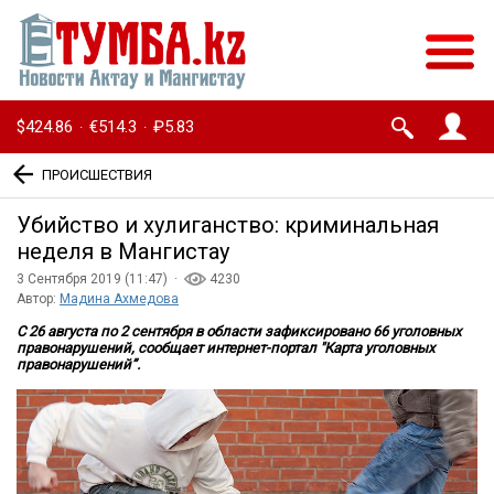
$424.86
€514.3
₽5.83
·
·
ПРОИСШЕСТВИЯ
Убийство и хулиганство: криминальная
неделя в Мангистау
3 Сентября 2019 (11:47) ·
4230
Автор:
Мадина Ахмедова
С 26 августа по 2 сентября в области зафиксировано 66 уголовных
правонарушений, сообщает интернет-портал "Карта уголовных
правонарушений”.