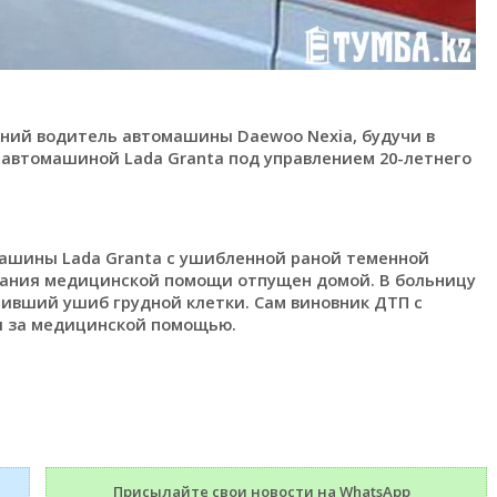
тний водитель автомашины Daewoo Nexia, будучи в
 автомашиной Lada Granta под управлением 20-летнего
ашины Lada Granta с ушибленной раной теменной
азания медицинской помощи отпущен домой. В больницу
чивший ушиб грудной клетки. Сам виновник ДТП с
я за медицинской помощью.
Присылайте свои новости на WhatsApp