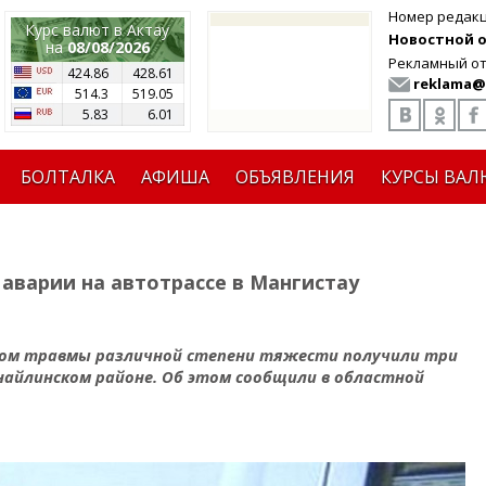
Номер редак
Курс валют в Актау
Новостной от
на
08/08/2026
Рекламный от
424.86
428.61
reklama@
514.3
519.05
5.83
6.01
БОЛТАЛКА
АФИША
ОБЪЯВЛЕНИЯ
КУРСЫ ВАЛ
аварии на автотрассе в Мангистау
ом травмы различной степени тяжести получили три
унайлинском районе. Об этом сообщили в областной