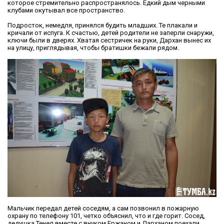
которое стремительно распространялось. Едкий дым черными
клубами окутывал все пространство.
Подросток, немедля, принялся будить младших. Те плакали и
кричали от испуга. К счастью, детей родители не заперли снаружи,
ключи были в дверях. Хватая сестричек на руки, Дархан вынес их
на улицу, приглядывая, чтобы братишки бежали рядом.
Мальчик передал детей соседям, а сам позвонил в пожарную
охрану по телефону 101, четко объяснил, что и где горит. Сосед,
дедушка Тенел вместе с внуком Ержаном и Дарханом поехали