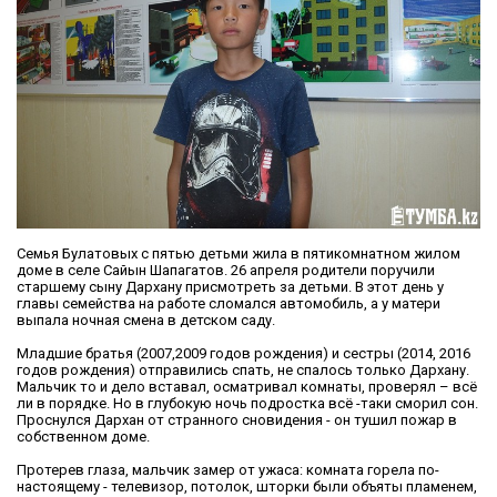
Семья Булатовых с пятью детьми жила в пятикомнатном жилом
доме в селе Сайын Шапагатов. 26 апреля родители поручили
старшему сыну Дархану присмотреть за детьми. В этот день у
главы семейства на работе сломался автомобиль, а у матери
выпала ночная смена в детском саду.
Младшие братья (2007,2009 годов рождения) и сестры (2014, 2016
годов рождения) отправились спать, не спалось только Дархану.
Мальчик то и дело вставал, осматривал комнаты, проверял – всё
ли в порядке. Но в глубокую ночь подростка всё -таки сморил сон.
Проснулся Дархан от странного сновидения - он тушил пожар в
собственном доме.
Протерев глаза, мальчик замер от ужаса: комната горела по-
настоящему - телевизор, потолок, шторки были объяты пламенем,