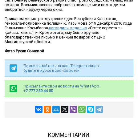
села Бейнеу Бейнеуского района спас троих соседских малышей из
пожара. Восьмиклассник забрался в помещение и помог детям
выбраться наружу через окно.
Приказом министра внутренних дел Республики Казахстан,
генерала-полковника полиции К. Касымова от 9 декабря 2016 года
Галымжана Күзембаева
наградили медалью
«Өртте көрсеткен
қайсарлығы үшін». Кроме этого, ему было вручено
благодарственное письмо и ценный подарок от ДЧС
Мангистауской области.
Фото Рукии Сычевой
Подписывайтесь на наш Telegram канал -
будьте в курсе всех новостей
Присылайте свои новости на WhatsApp
+7 777 259 44 50
КОММЕНТАРИИ: