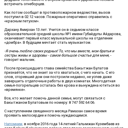
встречать огнеборцев.
Как потом сообщат в противопожарном ведомстве, вызов
поступил в 02:12 часов. Пожарные оперативно справились с
«красным петухом».
Дархану Амирхан 13 лет. Учится он в седьмом классе
образовательной средней школы №1 имени Губайдулы Айдарова,
оканчивает первый класс музыкальной школы на отделении
«домбра». В будущем мечтает стать музыкантом.
-Я очень люблю своих родных! То, что мы вместе, мои братья и
сестры живы и здоровы - самое большое счастье для меня,
-
говорит мальчик.
После происшедшего глава семейства Бакытжан Булатов
признаётся, что не знает за что хвататься, с чего начать. С его
слов, сгоревший дом они построили недавно, не успев даже
завершить отделочные работы в двух комнатах. Многодетная
семья-погорельцев осталась без крова и вынуждена ютиться во
«времянке».
Все, кто желает помочь данной семье, могут связаться с
Бакытжаном Булатовым по номеру: 8 747 592 64 06.
С наступлением священного месяца Рамазан самое время
проявить милосердие и помочь нуждающимся.
Напомним,
в ноябре 2016 года 14-летний Галымжан Кузембаев из