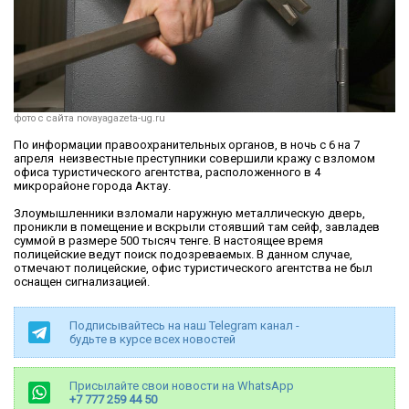
фото с сайта novayagazeta-ug.ru
По информации правоохранительных органов, в ночь с 6 на 7
апреля неизвестные преступники совершили кражу с взломом
офиса туристического агентства, расположенного в 4
микрорайоне города Актау.
Злоумышленники взломали наружную металлическую дверь,
проникли в помещение и вскрыли стоявший там сейф, завладев
суммой в размере 500 тысяч тенге. В настоящее время
полицейские ведут поиск подозреваемых. В данном случае,
отмечают полицейские, офис туристического агентства не был
оснащен сигнализацией.
Подписывайтесь на наш Telegram канал -
будьте в курсе всех новостей
Присылайте свои новости на WhatsApp
+7 777 259 44 50