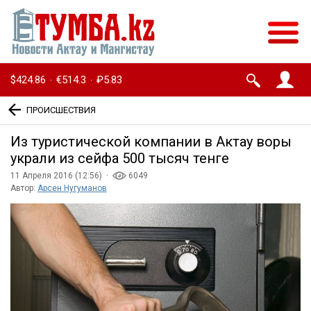
$424.86
€514.3
₽5.83
·
·
ПРОИСШЕСТВИЯ
Из туристической компании в Актау воры
украли из сейфа 500 тысяч тенге
11 Апреля 2016 (12:56) ·
6049
Автор:
Арсен Нугуманов