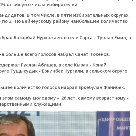
2,4% от общего числа избирателей.
ндидатов. В том числе, в пяти избирательных округах
- по 3. По Бейнеускому району наибольшее количество
брал Базарбай Нурхожаев, в селе Сарга - Турлан Емил, а
а больше всего голосов набрал Санат Токенов.
держал Руслан Абишев, в селе Кызан - Конай
уге Тущыкудык - Еркинбек Нургали, в сельском округе
ьшее количество голосов набрал Еркебулан Жанибек.
и этом самому молодому - 26 лет, самому возрастному -
сударственными служащими.