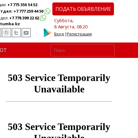
ции:
+7 775 350 54 52
ПОДАТЬ ОБЪЯВЛЕНИЕ
дел: +7 777 259 44 50
дел:
+7 778 399 22 62
Суббота,
tumba.kz
8 Августа, 08:20
Вход
|
Регистрация
ЮТ