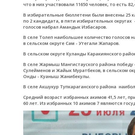
что в них участвовали 11650 человек, то есть 8
В избирательные бюллетени были внесены 25 ка
по 2 кандидата, в пяти избирательных округах 
голосов набрал Амандык Избасаров.
В селе Толеп наибольшее количество голосов на
в сельском округе Сам - Утегали Жапаров.
В сельском округе Куланды Каракиянского район
В селе Жармыш Мангистауского района победу о
Сулейменов и Жайык Муратбеков, в сельском окр
Онды - Куаныш Жанибекулы.
В селе Акшукур Тупкараганского района наибол
Средний возраст избранных акимов 41,5 лет, пр
60 лет. Из избранных 10 акимов 7 являются го