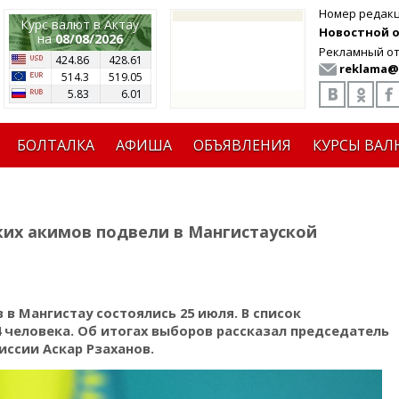
Номер редак
Курс валют в Актау
Новостной от
на
08/08/2026
Рекламный от
424.86
428.61
reklama@
514.3
519.05
5.83
6.01
БОЛТАЛКА
АФИША
ОБЪЯВЛЕНИЯ
КУРСЫ ВАЛ
ских акимов подвели в Мангистауской
в Мангистау состоялись 25 июля. В список
4 человека. Об итогах выборов рассказал председатель
ссии Аскар Рзаханов.