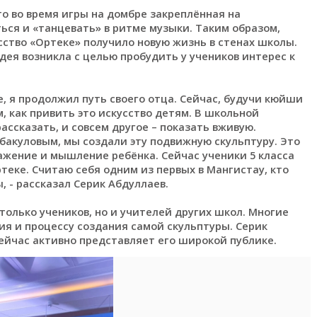
то во время игры на домбре закреплённая на
ься и «танцевать» в ритме музыки. Таким образом,
сство «Ортеке» получило новую жизнь в стенах школы.
дея возникла с целью пробудить у учеников интерес к
е, я продолжил путь своего отца. Сейчас, будучи кюйши
м, как привить это искусство детям. В школьной
ассказать, и совсем другое – показать вживую.
бакуловым, мы создали эту подвижную скульптуру. Это
ажение и мышление ребёнка. Сейчас ученики 5 класса
теке. Считаю себя одним из первых в Мангистау, кто
 - рассказал Серик Абдуллаев.
только учеников, но и учителей других школ. Многие
ия и процессу создания самой скульптуры. Серик
сейчас активно представляет его широкой публике.