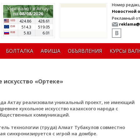
Номер редак
Курс валют в Актау
Новостной от
на
08/08/2026
Рекламный от
424.86
428.61
reklama@
514.3
519.05
5.83
6.01
БОЛТАЛКА
АФИША
ОБЪЯВЛЕНИЯ
КУРСЫ ВАЛ
 искусство «Ортеке»
да Актау реализовали уникальный проект, не имеющий
ревнее кукольное искусство казахского народа с
общественных коммуникаций.
ель технологии (труда) Алмат Тубакулов совместно
ая синхронизируется с игрой на домбре.