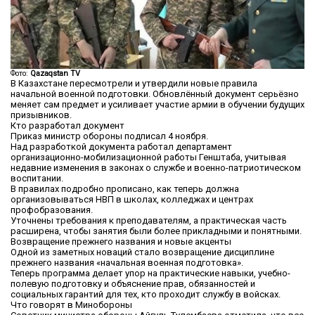
Фото:
Qazaqstan TV
В Казахстане пересмотрели и утвердили новые правила
начальной военной подготовки. Обновлённый документ серьёзно
меняет сам предмет и усиливает участие армии в обучении будущих
призывников.
Кто разработал документ
Приказ министр обороны подписал 4 ноября.
Над разработкой документа работал департамент
организационно-мобилизационной работы Генштаба, учитывая
недавние изменения в законах о службе и военно-патриотическом
воспитании.
В правилах подробно прописано, как теперь должна
организовываться НВП в школах, колледжах и центрах
профобразования.
Уточнены требования к преподавателям, а практическая часть
расширена, чтобы занятия были более прикладными и понятными.
Возвращение прежнего названия и новые акценты
Одной из заметных новаций стало возвращение дисциплине
прежнего названия «начальная военная подготовка».
Теперь программа делает упор на практические навыки, учебно-
полевую подготовку и объяснение прав, обязанностей и
социальных гарантий для тех, кто проходит службу в войсках.
Что говорят в Минобороны