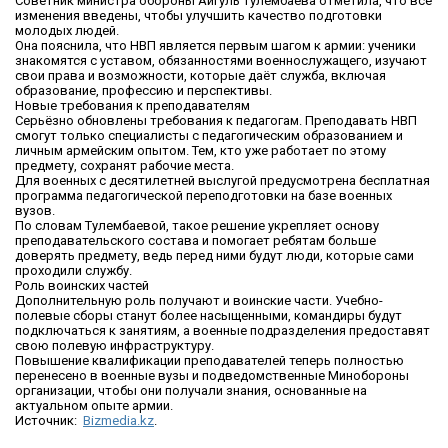
Советник министра обороны Айгуль Тулембаева отметила, что все
изменения введены, чтобы улучшить качество подготовки
молодых людей.
Она пояснила, что НВП является первым шагом к армии: ученики
знакомятся с уставом, обязанностями военнослужащего, изучают
свои права и возможности, которые даёт служба, включая
образование, профессию и перспективы.
Новые требования к преподавателям
Серьёзно обновлены требования к педагогам. Преподавать НВП
смогут только специалисты с педагогическим образованием и
личным армейским опытом. Тем, кто уже работает по этому
предмету, сохранят рабочие места.
Для военных с десятилетней выслугой предусмотрена бесплатная
программа педагогической переподготовки на базе военных
вузов.
По словам Тулембаевой, такое решение укрепляет основу
преподавательского состава и помогает ребятам больше
доверять предмету, ведь перед ними будут люди, которые сами
проходили службу.
Роль воинских частей
Дополнительную роль получают и воинские части. Учебно-
полевые сборы станут более насыщенными, командиры будут
подключаться к занятиям, а военные подразделения предоставят
свою полевую инфраструктуру.
Повышение квалификации преподавателей теперь полностью
перенесено в военные вузы и подведомственные Минобороны
организации, чтобы они получали знания, основанные на
актуальном опыте армии.
Источник:
Bizmedia.kz
.