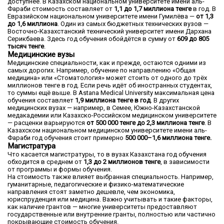
доступнее. В Казахском национальном университете имени аль-
Фараби стоимость составляет от
1,1 до 1,7 миллиона тенге
в год. В
Евразийском национальном университете имени Гумилёва —
от 1,3
до 1,6 миллиона
. Один из самых бюджетных технических вузов —
Восточно-Казахстанский технический университет имени Дархана
Серикбаева. Здесь год обучения обойдётся в сумму от
609 до 805
тысяч тенге
.
Медицинские вузы
Медицинские специальности, как и прежде, остаются одними из
самых дорогих. Например, обучение по направлению «Общая
медицина» или «Стоматология» может стоить от одного до трёх
миллионов тенге в год. Если речь идёт об иностранных студентах,
то суммы ещё выше. В Astana Medical University максимальная цена
обучения составляет
1,9 миллиона тенге в год
. В других
медицинских вузах — например, в Семее, Южно-Казахстанской
медакадемии или Казахско-Российском медицинском университете
— расценки варьируются
от 500 000 тенге до 2,3 миллиона тенге
. В
Казахском национальном медицинском университете имени аль-
Фараби год обучения стоит примерно
500 000–1,6 миллиона тенге.
Магистратура
Что касается магистратуры, то в вузах Казахстана год обучения
обходится в среднем от
1,3 до 2 миллионов тенге
, в зависимости
от программы и формы обучения.
На стоимость также влияет выбранная специальность. Например,
гуманитарные, педагогические и физико-математические
направления стоят заметно дешевле, чем экономика,
юриспруденция или медицина. Важно учитывать и такие факторы,
как наличие грантов — многие университеты предоставляют
государственные или внутренние гранты, полностью или частично
покрывающие стоимость обучения.