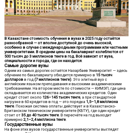
В Казахстане стоимость обучения в вузах в 2025 году остаётся
разнообразной — от вполне доступной до очень высокой,
особенно в случае с международными программами или частными
университетами. В среднем цены на бакалавриат колеблются от
500 тысяч до 3 миллионов тенге в год. Всё зависит от вуза,
специальности и города, где он находится
.
Самые дорогие вузы
Одним из самых дорогих остаётся Назарбаев Университет — здесь
обучение по бакалавриату обходится примерно в
15 тысяч
долларов
в год
(7 миллионов тенге)
. Это элитный вуз с
английским языком преподавания и высокими академическими
требованиями. На втором месте по стоимости — КИМЭП, где цена
складывается из количества академических кредитов. Один
кредит стоит около
126–145 тысяч тенге
, а при стандартной
нагрузке в 60 кредитов в год — это порядка
1,5–1,8 миллиона
тенге
. Похожая система оплаты действует и в Казахстанско-
Британском техническом университете (КБТУ), где один кредит
стоит от
35 до 40 тысяч тенге
. В пересчёте на год выходит
примерно
2,1–2,4 миллиона тенге
.
Государственные вузы
На фоне этих вузов государственные университеты выглядят