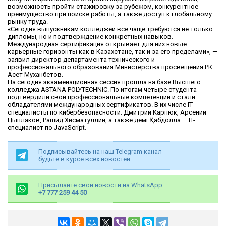
возможность пройти стажировку за рубежом, конкурентное
преимущество при поиске работы, а также доступ к глобальному
рынку труда.
«Сегодня выпускникам колледжей все чаще требуются не только
дипломы, но и подтверждение конкретных навыков.
Международная сертификация открывает для них новые
карьерные горизонты как в Казахстане, так и за его пределами», —
заявил директор департамента технического и
профессионального образования Министерства просвещения РК
Асет Муханбетов.
На сегодня экзаменационная сессия прошла на базе Высшего
колледжа ASTANA POLYTECHNIC. По итогам четыре студента
подтвердили свои профессиональные компетенции и стали
обладателями международных сертификатов. В их числе IT-
специалисты по кибербезопасности: Дмитрий Карпюк, Арсений
Цыплаков, Рашид Хисматуллин, а также Әдемі Қабдолла — IT-
специалист по JavaScript.
Подписывайтесь на наш Telegram канал -
будьте в курсе всех новостей
Присылайте свои новости на WhatsApp
+7 777 259 44 50